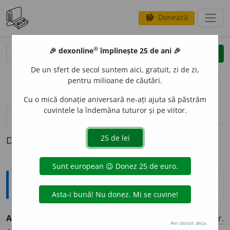
Donează
savings
®
®
🎉 dexonline
împlinește 25 de ani 🎉
caută
clear
search
De un sfert de secol suntem aici, gratuit, zi de zi,
opțiuni
pentru milioane de căutări.
Cu o mică donație aniversară ne-ați ajuta să păstrăm
cuvintele la îndemâna tuturor și pe viitor.
definiții (1)
Definiția cu ID-ul 362370:
Explicative DEX
ANTR
O
PIC, -Ă
adj.
Antropogen, antropogenic. [<
fr.
Am donat deja.