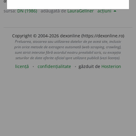
antropique
].
sursa:
DN (1986)
adăugată de
LauraGellner
acțiuni
Copyright © 2004-2026 dexonline (https://dexonline.ro)
Preluarea, stocarea sau utilizarea datelor de pe acest site, inclusiv
prin orice metode de extragere automată (web scraping, crawling),
sunt strict interzise fără acordul nostru prealabil scris, cu excepția
seturilor de date oferite oficial spre utilizare publică (vezi licența).
licență
confidențialitate
găzduit de
Hosterion