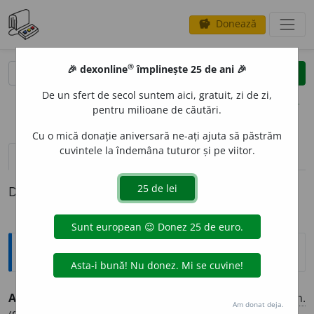
Donează
savings
®
®
🎉 dexonline
împlinește 25 de ani 🎉
caută
clear
search
De un sfert de secol suntem aici, gratuit, zi de zi,
opțiuni
pentru milioane de căutări.
Cu o mică donație aniversară ne-ați ajuta să păstrăm
cuvintele la îndemâna tuturor și pe viitor.
definiții (1)
Definiția cu ID-ul 828317:
Explicative DEX
ANTITRANSPIR
A
NT, -Ă,
antitranspiranți, -te,
adj.
,
s. n.
Am donat deja.