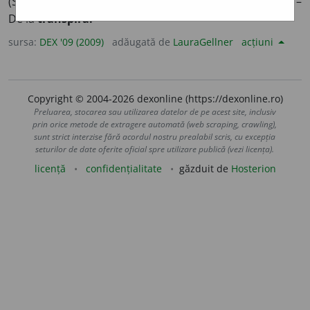
(Substanță) care împiedică transpirația; antisudorific. –
De la
transpira.
sursa:
DEX '09 (2009)
adăugată de
LauraGellner
acțiuni
Copyright © 2004-2026 dexonline (https://dexonline.ro)
Preluarea, stocarea sau utilizarea datelor de pe acest site, inclusiv
prin orice metode de extragere automată (web scraping, crawling),
sunt strict interzise fără acordul nostru prealabil scris, cu excepția
seturilor de date oferite oficial spre utilizare publică (vezi licența).
licență
confidențialitate
găzduit de
Hosterion