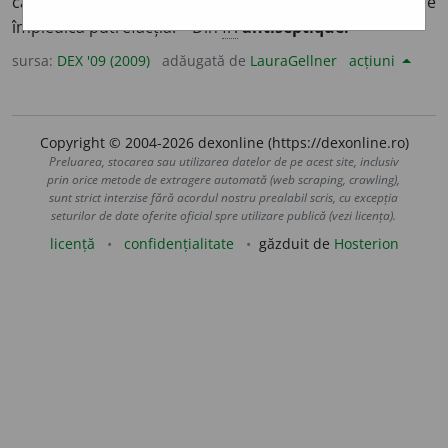
care previne ori înlătură infecțiile microbiene sau care
împiedică putrefacția. – Din
fr.
antiseptique.
sursa:
DEX '09 (2009)
adăugată de
LauraGellner
acțiuni
Copyright © 2004-2026 dexonline (https://dexonline.ro)
Preluarea, stocarea sau utilizarea datelor de pe acest site, inclusiv
prin orice metode de extragere automată (web scraping, crawling),
sunt strict interzise fără acordul nostru prealabil scris, cu excepția
seturilor de date oferite oficial spre utilizare publică (vezi licența).
licență
confidențialitate
găzduit de
Hosterion