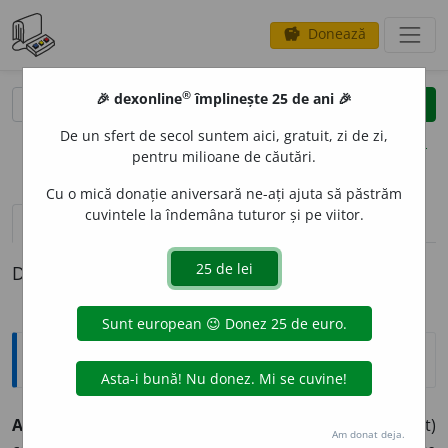
Donează
savings
®
®
🎉 dexonline
împlinește 25 de ani 🎉
caută
clear
search
De un sfert de secol suntem aici, gratuit, zi de zi,
opțiuni
pentru milioane de căutări.
Cu o mică donație aniversară ne-ați ajuta să păstrăm
cuvintele la îndemâna tuturor și pe viitor.
definiții (1)
Definiția cu ID-ul 828194:
Explicative DEX
ANTIS
E
PTIC, -Ă,
antiseptici, -ce,
adj.
,
s. n.
(Medicament)
Am donat deja.