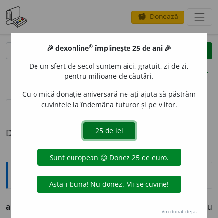
Donează
savings
®
®
🎉 dexonline
împlinește 25 de ani 🎉
caută
clear
search
De un sfert de secol suntem aici, gratuit, zi de zi,
opțiuni
pentru milioane de căutări.
Cu o mică donație aniversară ne-ați ajuta să păstrăm
cuvintele la îndemâna tuturor și pe viitor.
definiții (1)
Definiția cu ID-ul 785396:
Explicative DEX
1
antiseptic
a.
care împiedecă putrefacțiunea sau
Am donat deja.