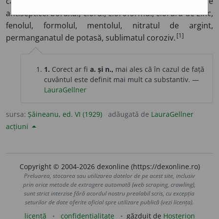
cangrena:
acidul fenic e un puternic antiseptic.
Principalele
antiseptice: boraxul, clorul, cloroformul, clorura de zinc,
fenolul, formolul, mentolul, nitratul de argint,
[1]
permanganatul de potasă, sublimatul coroziv.
1.
Corect ar fi
a. și n.,
mai ales că în cazul de față
cuvântul este definit mai mult ca substantiv. —
LauraGellner
sursa:
Șăineanu, ed. VI (1929)
adăugată de
LauraGellner
acțiuni
Copyright © 2004-2026 dexonline (https://dexonline.ro)
Preluarea, stocarea sau utilizarea datelor de pe acest site, inclusiv
prin orice metode de extragere automată (web scraping, crawling),
sunt strict interzise fără acordul nostru prealabil scris, cu excepția
seturilor de date oferite oficial spre utilizare publică (vezi licența).
licență
confidențialitate
găzduit de
Hosterion