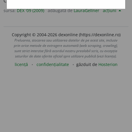
Care atenuează zgomotul; antizgomot. –
Anti-
+
fonic.
sursa:
DEX '09 (2009)
adăugată de
LauraGellner
acțiuni
Copyright © 2004-2026 dexonline (https://dexonline.ro)
Preluarea, stocarea sau utilizarea datelor de pe acest site, inclusiv
prin orice metode de extragere automată (web scraping, crawling),
sunt strict interzise fără acordul nostru prealabil scris, cu excepția
seturilor de date oferite oficial spre utilizare publică (vezi licența).
licență
confidențialitate
găzduit de
Hosterion