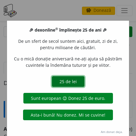
Donează
savings
®
®
🎉 dexonline
împlinește 25 de ani 🎉
caută
clear
search
De un sfert de secol suntem aici, gratuit, zi de zi,
opțiuni
pentru milioane de căutări.
Cu o mică donație aniversară ne-ați ajuta să păstrăm
cuvintele la îndemâna tuturor și pe viitor.
definiții (1)
Definiția cu ID-ul 828056:
Explicative DEX
2
ANTIF
O
NIC
, -Ă,
antifonici, -ce,
adj.
(Despre materiale)
Am donat deja.