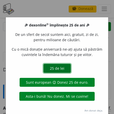
Donează
savings
®
®
🎉 dexonline
împlinește 25 de ani 🎉
caută
clear
search
De un sfert de secol suntem aici, gratuit, zi de zi,
opțiuni
pentru milioane de căutări.
Cu o mică donație aniversară ne-ați ajuta să păstrăm
cuvintele la îndemâna tuturor și pe viitor.
pronunție
(2)
volume_up
definiții (1)
Definiția cu ID-ul 828044:
Explicative DEX
ANTIFASC
I
ST, -Ă,
antifasciști, -ste,
adj.
,
s. m.
și
f.
Am donat deja.