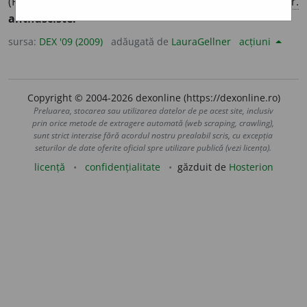
(Persoană) care este împotriva fascismului. – Din
fr.
antifasciste.
sursa:
DEX '09 (2009)
adăugată de
LauraGellner
acțiuni
Copyright © 2004-2026 dexonline (https://dexonline.ro)
Preluarea, stocarea sau utilizarea datelor de pe acest site, inclusiv
prin orice metode de extragere automată (web scraping, crawling),
sunt strict interzise fără acordul nostru prealabil scris, cu excepția
seturilor de date oferite oficial spre utilizare publică (vezi licența).
licență
confidențialitate
găzduit de
Hosterion