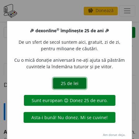
Donează
savings
®
®
🎉 dexonline
împlinește 25 de ani 🎉
caută
clear
search
De un sfert de secol suntem aici, gratuit, zi de zi,
opțiuni
pentru milioane de căutări.
Cu o mică donație aniversară ne-ați ajuta să păstrăm
cuvintele la îndemâna tuturor și pe viitor.
definiții (1)
Definiția cu ID-ul 394009:
Explicative DEX
ANTICOLONIAL
I
ST, -Ă
adj.
Referitor la anticolonialism.
Am donat deja.