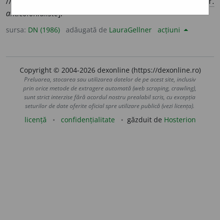
//
s.m.
și
f.
Adept al anticolonialismului. [
Cf.
fr.
anticolonialiste
].
sursa:
DN (1986)
adăugată de
LauraGellner
acțiuni
Copyright © 2004-2026 dexonline (https://dexonline.ro)
Preluarea, stocarea sau utilizarea datelor de pe acest site, inclusiv
prin orice metode de extragere automată (web scraping, crawling),
sunt strict interzise fără acordul nostru prealabil scris, cu excepția
seturilor de date oferite oficial spre utilizare publică (vezi licența).
licență
confidențialitate
găzduit de
Hosterion