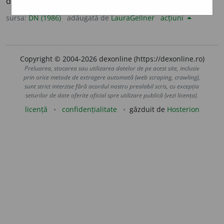
din față către spate. [<
fr.
antéropostérieur
].
sursa:
DN (1986)
adăugată de
LauraGellner
acțiuni
Copyright © 2004-2026 dexonline (https://dexonline.ro)
Preluarea, stocarea sau utilizarea datelor de pe acest site, inclusiv
prin orice metode de extragere automată (web scraping, crawling),
sunt strict interzise fără acordul nostru prealabil scris, cu excepția
seturilor de date oferite oficial spre utilizare publică (vezi licența).
licență
confidențialitate
găzduit de
Hosterion