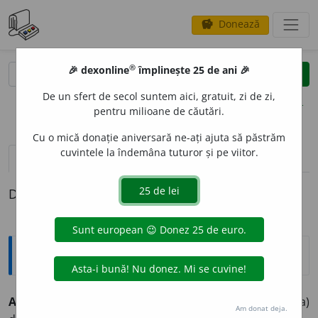
Donează
savings
®
®
🎉 dexonline
împlinește 25 de ani 🎉
caută
clear
search
De un sfert de secol suntem aici, gratuit, zi de zi,
opțiuni
pentru milioane de căutări.
Cu o mică donație aniversară ne-ați ajuta să păstrăm
cuvintele la îndemâna tuturor și pe viitor.
definiții (1)
Definiția cu ID-ul 393961:
Explicative DEX
ANTEROPOSTERI
O
R, -O
A
RĂ
adj.
Care este (are direcția)
Am donat deja.