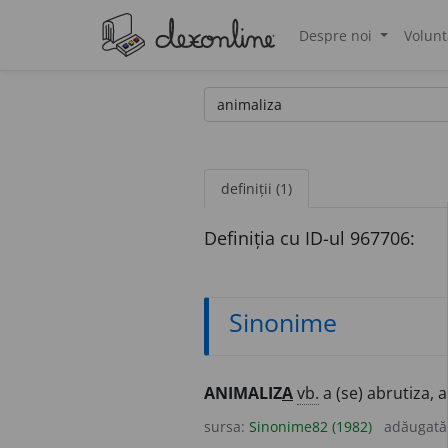
Despre noi
Volunt
®
definiții (1)
Definiția cu ID-ul 967706:
Sinonime
ANIMALIZ
A
vb.
a (se) abrutiza, 
sursa:
Sinonime82 (1982)
adăugată