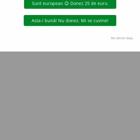
Copyright © 2004-2026 dexonline (https://dexonline.ro)
area datelor de pe acest site, inclusiv prin orice metode de extragere automată (web s
dul nostru prealabil scris, cu excepția seturilor de date oferite oficial spre utilizare pub
Am donat deja.
licență
confidențialitate
găzduit de
Hosterion