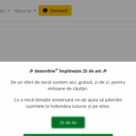
Donează
savings
ari
Resurse
®
🎉 dexonline
împlinește 25 de ani 🎉
De un sfert de secol suntem aici, gratuit, zi de zi, pentru
milioane de căutări.
Cu o mică donație aniversară ne-ați ajuta să păstrăm
cuvintele la îndemâna tuturor și pe viitor.
a (se) dezumaniza.
(Băutura l-a ~.)
 de
LauraGellner
acțiuni