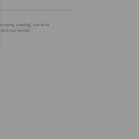
craping, crawling), sunt strict
lică (vezi licența).