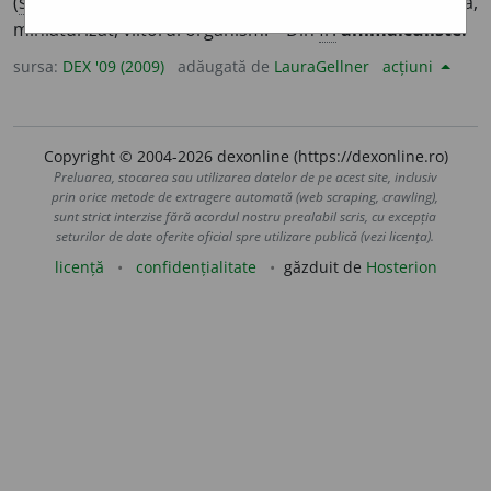
(
sec.
XVII – XVIII) care credea că în spermatozoid se află,
miniaturizat, viitorul organism. – Din
fr.
animalculiste.
sursa:
DEX '09 (2009)
adăugată de
LauraGellner
acțiuni
Copyright © 2004-2026 dexonline (https://dexonline.ro)
Preluarea, stocarea sau utilizarea datelor de pe acest site, inclusiv
prin orice metode de extragere automată (web scraping, crawling),
sunt strict interzise fără acordul nostru prealabil scris, cu excepția
seturilor de date oferite oficial spre utilizare publică (vezi licența).
licență
confidențialitate
găzduit de
Hosterion