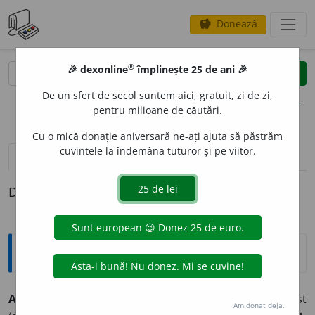
Donează
savings
®
®
🎉 dexonline
împlinește 25 de ani 🎉
caută
clear
search
De un sfert de secol suntem aici, gratuit, zi de zi,
opțiuni
pentru milioane de căutări.
Cu o mică donație aniversară ne-ați ajuta să păstrăm
cuvintele la îndemâna tuturor și pe viitor.
definiții (1)
Definiția cu ID-ul 827555:
Explicative DEX
ANIMALCUL
I
ST,
animalculiști,
s. m.
Biolog preformist
Am donat deja.