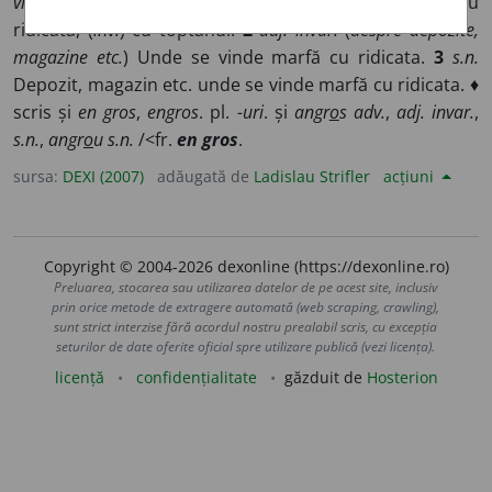
vînzarea și cumpărarea mărfurilor
) În cantitate mare; cu
ridicata, (
înv.
) cu toptanul.
2
adj. invar.
(
despre depozite,
magazine etc.
) Unde se vinde marfă cu ridicata.
3
s.n.
Depozit, magazin etc. unde se vinde marfă cu ridicata. ♦
scris și
en gros
,
engros
. pl.
-uri
. și
angr
o
s
adv.
,
adj. invar.
,
s.n.
,
angr
o
u
s.n.
/<fr.
en gros
.
sursa:
DEXI (2007)
adăugată de
Ladislau Strifler
acțiuni
Copyright © 2004-2026 dexonline (https://dexonline.ro)
Preluarea, stocarea sau utilizarea datelor de pe acest site, inclusiv
prin orice metode de extragere automată (web scraping, crawling),
sunt strict interzise fără acordul nostru prealabil scris, cu excepția
seturilor de date oferite oficial spre utilizare publică (vezi licența).
licență
confidențialitate
găzduit de
Hosterion