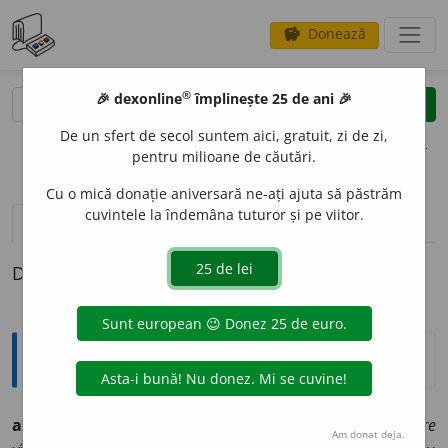
Donează
savings
®
®
🎉 dexonline
împlinește 25 de ani 🎉
caută
clear
search
De un sfert de secol suntem aici, gratuit, zi de zi,
opțiuni
pentru milioane de căutări.
Cu o mică donație aniversară ne-ați ajuta să păstrăm
cuvintele la îndemâna tuturor și pe viitor.
pronunție
(23)
volume_up
definiții (1)
Definiția cu ID-ul 1155048:
Explicative DEX
angr
o
adv.
,
adj. invar.
,
s.n.
1
adv.
,
adj. invar.
(
despre
Am donat deja.