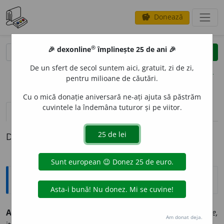
Donează
savings
®
®
🎉 dexonline
împlinește 25 de ani 🎉
caută
clear
search
De un sfert de secol suntem aici, gratuit, zi de zi,
opțiuni
pentru milioane de căutări.
Cu o mică donație aniversară ne-ați ajuta să păstrăm
cuvintele la îndemâna tuturor și pe viitor.
pronunție
(7)
volume_up
definiții (1)
Definiția cu ID-ul 393850:
Explicative DEX
ANG
E
LIC, -Ă
adj.
Îngeresc, (ca) de înger. [
Cf.
fr.
angélique,
Am donat deja.