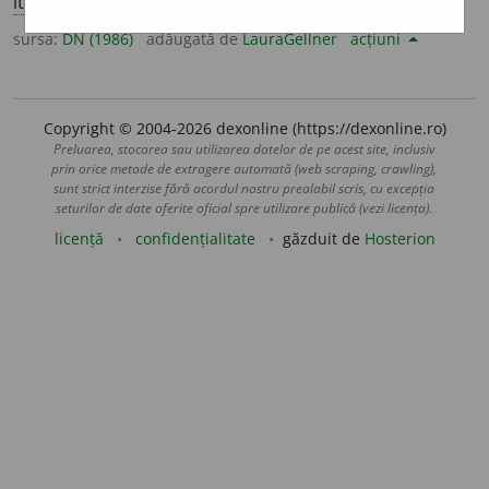
it.
angelico,
lat.
angelicus
].
sursa:
DN (1986)
adăugată de
LauraGellner
acțiuni
Copyright © 2004-2026 dexonline (https://dexonline.ro)
Preluarea, stocarea sau utilizarea datelor de pe acest site, inclusiv
prin orice metode de extragere automată (web scraping, crawling),
sunt strict interzise fără acordul nostru prealabil scris, cu excepția
seturilor de date oferite oficial spre utilizare publică (vezi licența).
licență
confidențialitate
găzduit de
Hosterion