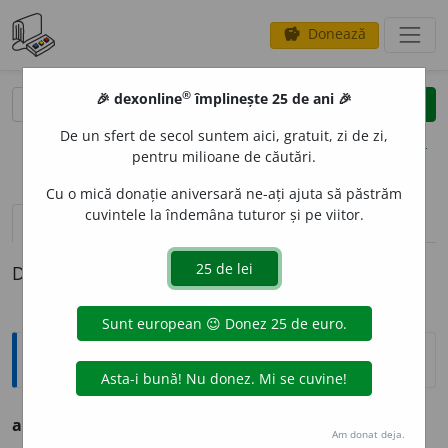
Donează
savings
®
®
🎉 dexonline
împlinește 25 de ani 🎉
caută
clear
search
De un sfert de secol suntem aici, gratuit, zi de zi,
opțiuni
pentru milioane de căutări.
Cu o mică donație aniversară ne-ați ajuta să păstrăm
cuvintele la îndemâna tuturor și pe viitor.
pronunție
(50)
volume_up
definiții (1)
Definiția cu ID-ul 967654:
Sinonime
andre
a
s.
v.
SULĂ.
Am donat deja.