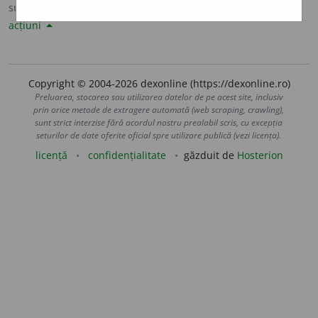
sursa:
Sinonime82 (1982)
adăugată de
LauraGellner
acțiuni
Copyright © 2004-2026 dexonline (https://dexonline.ro)
Preluarea, stocarea sau utilizarea datelor de pe acest site, inclusiv
prin orice metode de extragere automată (web scraping, crawling),
sunt strict interzise fără acordul nostru prealabil scris, cu excepția
seturilor de date oferite oficial spre utilizare publică (vezi licența).
licență
confidențialitate
găzduit de
Hosterion