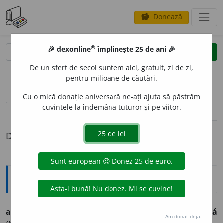
Donează
savings
®
®
🎉 dexonline
împlinește 25 de ani 🎉
caută
clear
search
De un sfert de secol suntem aici, gratuit, zi de zi,
opțiuni
pentru milioane de căutări.
Cu o mică donație aniversară ne-ați ajuta să păstrăm
cuvintele la îndemâna tuturor și pe viitor.
pronunție
(50)
volume_up
definiții (1)
Definiția cu ID-ul 563333:
Explicative DEX
andreá
(Mold. Olt. Ban.),
îndreá
(Pt. Rar) și
undreá
Am donat deja.