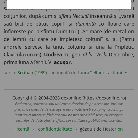
(Munt. Trans.) f., pl.
ele
(după numele sfîntuluĭ Andreĭ, o
sărbătoare la începutu ĭerniĭ, cînd se dă zor cu împletitu
colțunilor, după cum și
sfîntu Neculaĭ
înseamnă și „vargă
saŭ bicĭ de bătut copiiĭ” și
dumitriță
„o floare care
înflorește pe la sfîntu Dumitru”). Ac mare (de metal orĭ
de lemn) cu care se împletesc colțuniĭ ș. a. (Patru
andrele servesc la ținut colțunu și una la împletit.
Claviculă (un os).
Undrea
m., gen.
al luĭ. Vechĭ
Decembre,
prima lună a ĭerniĭ. V.
acușor.
sursa:
Scriban (1939)
adăugată de
LauraGellner
acțiuni
Copyright © 2004-2026 dexonline (https://dexonline.ro)
Preluarea, stocarea sau utilizarea datelor de pe acest site, inclusiv
prin orice metode de extragere automată (web scraping, crawling),
sunt strict interzise fără acordul nostru prealabil scris, cu excepția
seturilor de date oferite oficial spre utilizare publică (vezi licența).
licență
confidențialitate
găzduit de
Hosterion