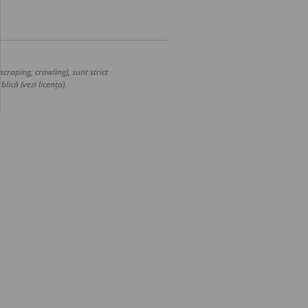
craping, crawling), sunt strict
lică (vezi licența).