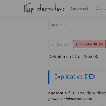
Despre noi
Volunt
®
pronunție
(6)
volume_up
definiții (1)
Definiția cu ID-ul 785223:
Explicative DEX
anatomie
f.
1.
arta de a disec
pasiunilor inimei omenești.