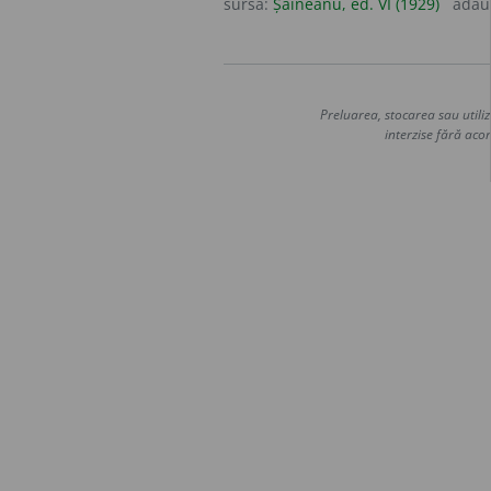
sursa:
Șăineanu, ed. VI (1929)
adău
Preluarea, stocarea sau utiliz
interzise fără acor