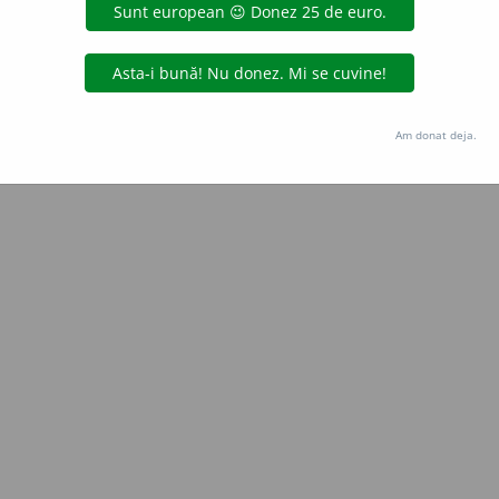
gată de
LauraGellner
acțiuni
Copyright © 2004-2026 dexonline (https://dexonline.ro)
area datelor de pe acest site, inclusiv prin orice metode de extragere automată (web s
Am donat deja.
dul nostru prealabil scris, cu excepția seturilor de date oferite oficial spre utilizare pub
licență
confidențialitate
găzduit de
Hosterion