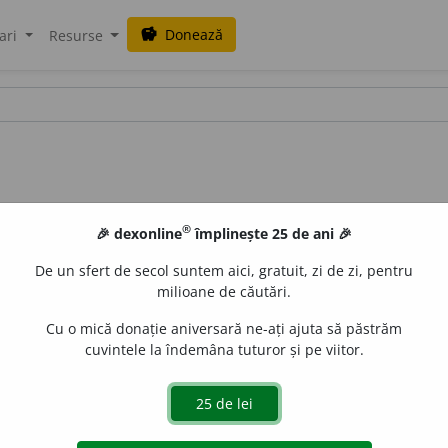
Donează
savings
ari
Resurse
®
🎉 dexonline
împlinește 25 de ani 🎉
De un sfert de secol suntem aici, gratuit, zi de zi, pentru
milioane de căutări.
Cu o mică donație aniversară ne-ați ajuta să păstrăm
cuvintele la îndemâna tuturor și pe viitor.
a un corp animal sau vegetal;
2.
fig.
analiză subtilă, cer