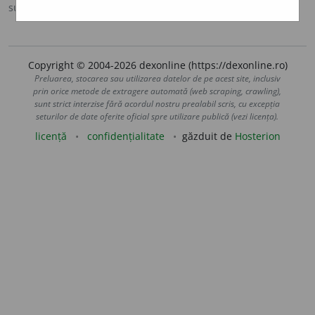
sursa:
Scriban (1939)
adăugată de
LauraGellner
acțiuni
Copyright © 2004-2026 dexonline (https://dexonline.ro)
Preluarea, stocarea sau utilizarea datelor de pe acest site, inclusiv
prin orice metode de extragere automată (web scraping, crawling),
sunt strict interzise fără acordul nostru prealabil scris, cu excepția
seturilor de date oferite oficial spre utilizare publică (vezi licența).
licență
confidențialitate
găzduit de
Hosterion