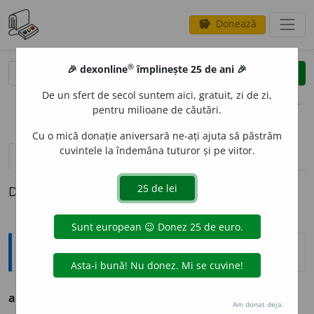
Donează
savings
®
®
🎉 dexonline
împlinește 25 de ani 🎉
caută
clear
search
De un sfert de secol suntem aici, gratuit, zi de zi,
opțiuni
pentru milioane de căutări.
Cu o mică donație aniversară ne-ați ajuta să păstrăm
cuvintele la îndemâna tuturor și pe viitor.
definiții (1)
Definiția cu ID-ul 563188:
Explicative DEX
anagnóst
m. (ngr.
anagnóstis
). Cititor la biserică.
Am donat deja.