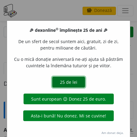
Donează
savings
®
®
🎉 dexonline
împlinește 25 de ani 🎉
caută
clear
search
De un sfert de secol suntem aici, gratuit, zi de zi,
opțiuni
pentru milioane de căutări.
Cu o mică donație aniversară ne-ați ajuta să păstrăm
cuvintele la îndemâna tuturor și pe viitor.
definiții (1)
Definiția cu ID-ul 361903:
Explicative DEX
AMPOLOZIT
A
TE
s.f.
(
rar
) Emfază; retorism. [<
it.
Am donat deja.