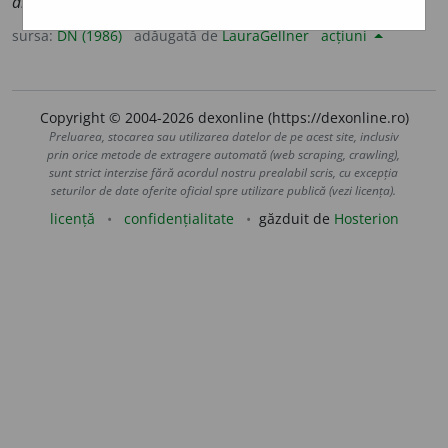
ampolozità
].
sursa:
DN (1986)
adăugată de
LauraGellner
acțiuni
Copyright © 2004-2026 dexonline (https://dexonline.ro)
Preluarea, stocarea sau utilizarea datelor de pe acest site, inclusiv
prin orice metode de extragere automată (web scraping, crawling),
sunt strict interzise fără acordul nostru prealabil scris, cu excepția
seturilor de date oferite oficial spre utilizare publică (vezi licența).
licență
confidențialitate
găzduit de
Hosterion