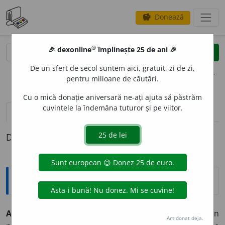
Donează
savings
®
®
🎉 dexonline
împlinește 25 de ani 🎉
caută
clear
search
De un sfert de secol suntem aici, gratuit, zi de zi,
opțiuni
pentru milioane de căutări.
Cu o mică donație aniversară ne-ați ajuta să păstrăm
cuvintele la îndemâna tuturor și pe viitor.
pronunție
(50)
volume_up
definiții (1)
Definiția cu ID-ul 826757:
Explicative DEX
AM
I
N
interj.
,
s. n.
1.
Interj.
(În texte religioase sau în
Am donat deja.