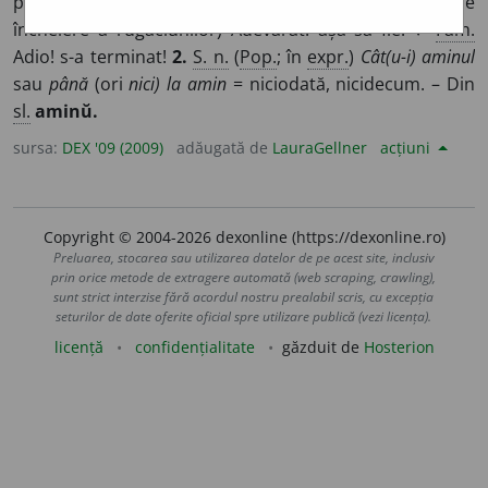
practica Bisericii creștine, folosit ca formulă de
încheiere a rugăciunilor) Adevărat! așa să fie! ♦
Fam.
Adio! s-a terminat!
2.
S. n.
(
Pop.
; în
expr.
)
Cât(u-i) aminul
sau
până
(ori
nici) la amin
= niciodată, nicidecum. – Din
sl.
aminŭ.
sursa:
DEX '09 (2009)
adăugată de
LauraGellner
acțiuni
Copyright © 2004-2026 dexonline (https://dexonline.ro)
Preluarea, stocarea sau utilizarea datelor de pe acest site, inclusiv
prin orice metode de extragere automată (web scraping, crawling),
sunt strict interzise fără acordul nostru prealabil scris, cu excepția
seturilor de date oferite oficial spre utilizare publică (vezi licența).
licență
confidențialitate
găzduit de
Hosterion