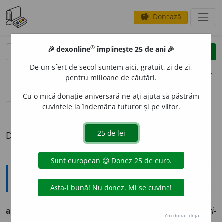
Donează
savings
®
®
🎉 dexonline
împlinește 25 de ani 🎉
caută
clear
search
De un sfert de secol suntem aici, gratuit, zi de zi,
opțiuni
pentru milioane de căutări.
Cu o mică donație aniversară ne-ați ajuta să păstrăm
cuvintele la îndemâna tuturor și pe viitor.
definiții (1)
Definiția cu ID-ul 221917:
Ortografice DOOM
amfineuri
a
n
s. m. (sil.
-ne-u-ri-an
), pl.
amfineuri
e
ni
(sil.
-ri-
Am donat deja.