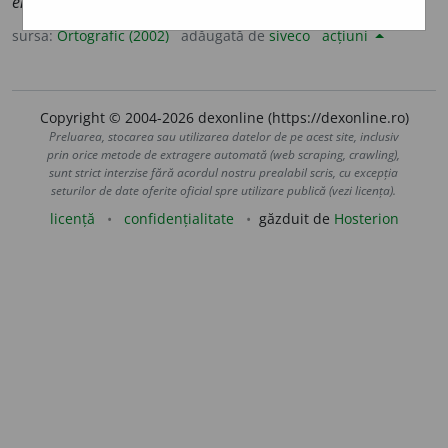
eni
)
sursa:
Ortografic (2002)
adăugată de
siveco
acțiuni
Copyright © 2004-2026 dexonline (https://dexonline.ro)
Preluarea, stocarea sau utilizarea datelor de pe acest site, inclusiv
prin orice metode de extragere automată (web scraping, crawling),
sunt strict interzise fără acordul nostru prealabil scris, cu excepția
seturilor de date oferite oficial spre utilizare publică (vezi licența).
licență
confidențialitate
găzduit de
Hosterion