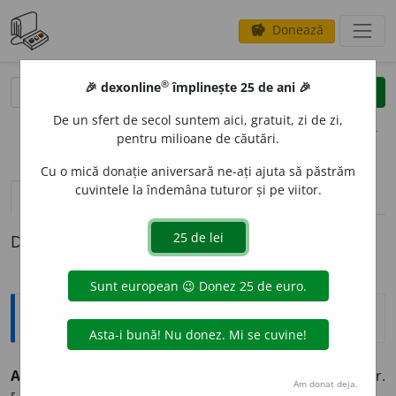
Donează
savings
®
®
🎉 dexonline
împlinește 25 de ani 🎉
caută
clear
search
De un sfert de secol suntem aici, gratuit, zi de zi,
opțiuni
pentru milioane de căutări.
Cu o mică donație aniversară ne-ați ajuta să păstrăm
cuvintele la îndemâna tuturor și pe viitor.
pronunție
(4)
volume_up
definiții (1)
Definiția cu ID-ul 393528:
Explicative DEX
AM
E
NT
s.m.
Inflorescență în formă de ciorchine; mîțișor.
Am donat deja.