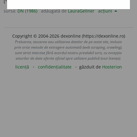
[<
it.
amento,
cf.
lat.
amentum
– ciorchine].
sursa:
DN (1986)
adăugată de
LauraGellner
acțiuni
Copyright © 2004-2026 dexonline (https://dexonline.ro)
Preluarea, stocarea sau utilizarea datelor de pe acest site, inclusiv
prin orice metode de extragere automată (web scraping, crawling),
sunt strict interzise fără acordul nostru prealabil scris, cu excepția
seturilor de date oferite oficial spre utilizare publică (vezi licența).
licență
confidențialitate
găzduit de
Hosterion