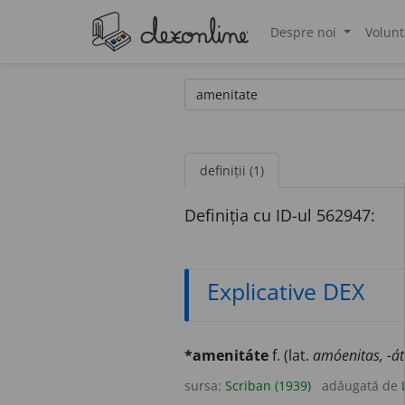
Despre noi
Volunt
®
definiții (1)
Definiția cu ID-ul 562947:
Explicative DEX
*amenitáte
f. (lat.
amóenitas, -át
sursa:
Scriban (1939)
adăugată de