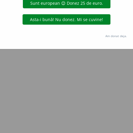
Copyright © 2004-2026 dexonline (https://dexonline.ro)
area datelor de pe acest site, inclusiv prin orice metode de extragere automată (web s
dul nostru prealabil scris, cu excepția seturilor de date oferite oficial spre utilizare pub
Am donat deja.
licență
confidențialitate
găzduit de
Hosterion