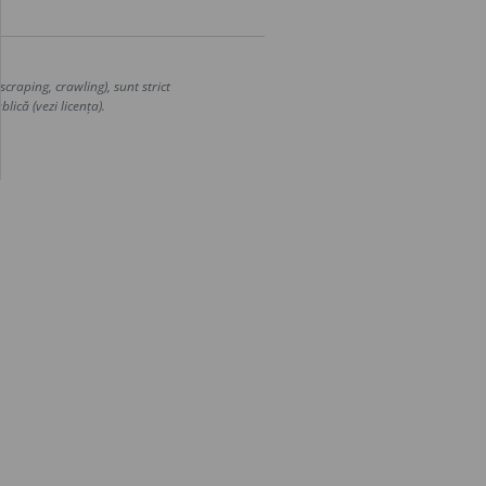
craping, crawling), sunt strict
lică (vezi licența).