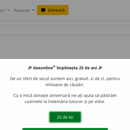
Donează
savings
ari
Resurse
®
🎉 dexonline
împlinește 25 de ani 🎉
De un sfert de secol suntem aici, gratuit, zi de zi, pentru
milioane de căutări.
Cu o mică donație aniversară ne-ați ajuta să păstrăm
cuvintele la îndemâna tuturor și pe viitor.
is
). Frumuseța unuĭ loc (unuĭ peizaj).
Fig.
Blîndeță, afabilitate
LauraGellner
acțiuni