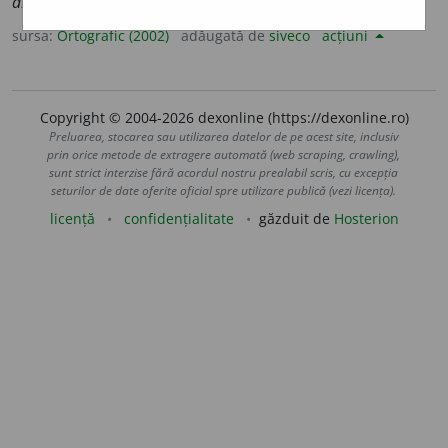
amabilități
sursa:
Ortografic (2002)
adăugată de
siveco
acțiuni
Copyright © 2004-2026 dexonline (https://dexonline.ro)
Preluarea, stocarea sau utilizarea datelor de pe acest site, inclusiv
prin orice metode de extragere automată (web scraping, crawling),
sunt strict interzise fără acordul nostru prealabil scris, cu excepția
seturilor de date oferite oficial spre utilizare publică (vezi licența).
licență
confidențialitate
găzduit de
Hosterion