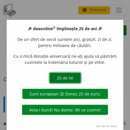
Donează
savings
®
®
🎉 dexonline
împlinește 25 de ani 🎉
caută
clear
search
De un sfert de secol suntem aici, gratuit, zi de zi,
opțiuni
pentru milioane de căutări.
Cu o mică donație aniversară ne-ați ajuta să păstrăm
cuvintele la îndemâna tuturor și pe viitor.
pronunție
(5)
volume_up
definiții (1)
Definiția cu ID-ul 221708:
Ortografice DOOM
amabilit
a
te
s. f., g.-d. art.
amabilității;
(fapte) pl.
Am donat deja.