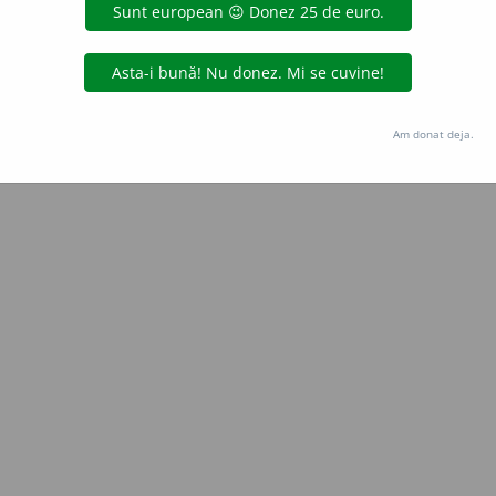
LauraGellner
acțiuni
Copyright © 2004-2026 dexonline (https://dexonline.ro)
area datelor de pe acest site, inclusiv prin orice metode de extragere automată (web s
Am donat deja.
dul nostru prealabil scris, cu excepția seturilor de date oferite oficial spre utilizare pub
licență
confidențialitate
găzduit de
Hosterion