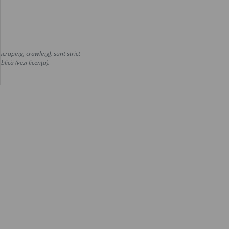
craping, crawling), sunt strict
lică (vezi licența).