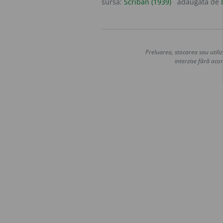
sursa:
Scriban (1939)
adăugată de
Preluarea, stocarea sau utiliz
interzise fără acor