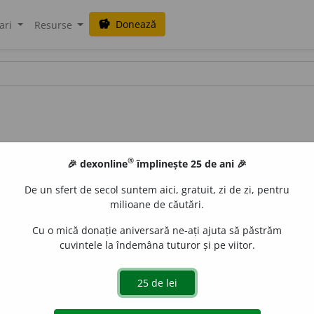
Donează
savings
ari
Resurse
®
🎉 dexonline
împlinește 25 de ani 🎉
De un sfert de secol suntem aici, gratuit, zi de zi, pentru
milioane de căutări.
Cu o mică donație aniversară ne-ați ajuta să păstrăm
cuvintele la îndemâna tuturor și pe viitor.
d.
autrui,
altu, după lat.
alter,
altu). Calitatea de a fi bun p. a