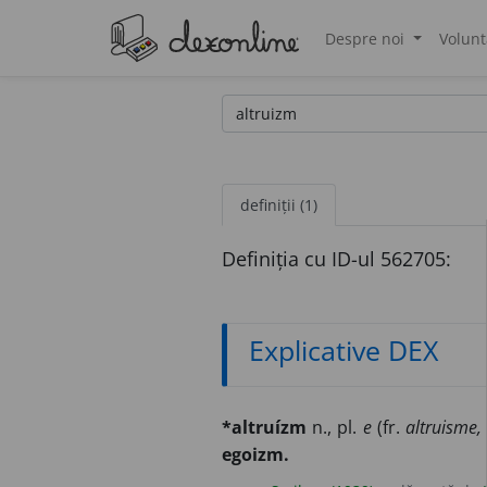
Despre noi
Volunt
®
definiții (1)
Definiția cu ID-ul 562705:
Explicative DEX
*altruízm
n., pl.
e
(fr.
altruisme,
egoizm.