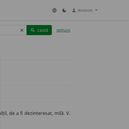
Anonim
language
dark_mode
person
caută
opțiuni
clear
search
lțiĭ, de a fi dezinteresat, milă. V.