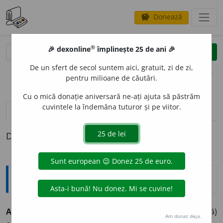
Donează
savings
®
®
🎉 dexonline
împlinește 25 de ani 🎉
caută
clear
search
De un sfert de secol suntem aici, gratuit, zi de zi,
opțiuni
pentru milioane de căutări.
Cu o mică donație aniversară ne-ați ajuta să păstrăm
cuvintele la îndemâna tuturor și pe viitor.
pronunție
(18)
volume_up
definiții (1)
Definiția cu ID-ul 825508:
Explicative DEX
ALTRU
I
ST, -Ă,
altruiști, -ste,
adj.
,
s. m.
și
f.
(Persoană)
Am donat deja.