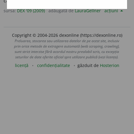
călăuzită de altruism. – Din
fr.
altruiste.
sursa:
DEX '09 (2009)
adăugată de
LauraGellner
acțiuni
Copyright © 2004-2026 dexonline (https://dexonline.ro)
Preluarea, stocarea sau utilizarea datelor de pe acest site, inclusiv
prin orice metode de extragere automată (web scraping, crawling),
sunt strict interzise fără acordul nostru prealabil scris, cu excepția
seturilor de date oferite oficial spre utilizare publică (vezi licența).
licență
confidențialitate
găzduit de
Hosterion