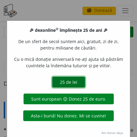
Donează
savings
®
®
🎉 dexonline
împlinește 25 de ani 🎉
caută
clear
search
De un sfert de secol suntem aici, gratuit, zi de zi,
opțiuni
pentru milioane de căutări.
Cu o mică donație aniversară ne-ați ajuta să păstrăm
cuvintele la îndemâna tuturor și pe viitor.
pronunție
(18)
volume_up
definiții (1)
Definiția cu ID-ul 562704:
Explicative DEX
*altruíst, -ă
s. și adj. (d.
altruizm
). Care e pătruns de
Am donat deja.