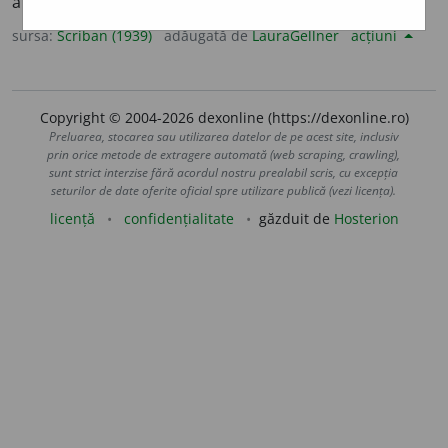
altruizm, milos.
sursa:
Scriban (1939)
adăugată de
LauraGellner
acțiuni
Copyright © 2004-2026 dexonline (https://dexonline.ro)
Preluarea, stocarea sau utilizarea datelor de pe acest site, inclusiv
prin orice metode de extragere automată (web scraping, crawling),
sunt strict interzise fără acordul nostru prealabil scris, cu excepția
seturilor de date oferite oficial spre utilizare publică (vezi licența).
licență
confidențialitate
găzduit de
Hosterion