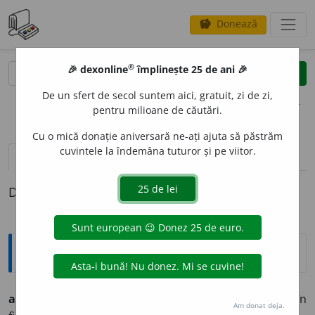
Donează
savings
®
®
🎉 dexonline
împlinește 25 de ani 🎉
caută
clear
search
De un sfert de secol suntem aici, gratuit, zi de zi,
opțiuni
pentru milioane de căutări.
Cu o mică donație aniversară ne-ați ajuta să păstrăm
cuvintele la îndemâna tuturor și pe viitor.
pronunție
(16)
volume_up
definiții (1)
Definiția cu ID-ul 784953:
Explicative DEX
altruism
n. dispozițiune binevoitoare pentru alții (în
Am donat deja.