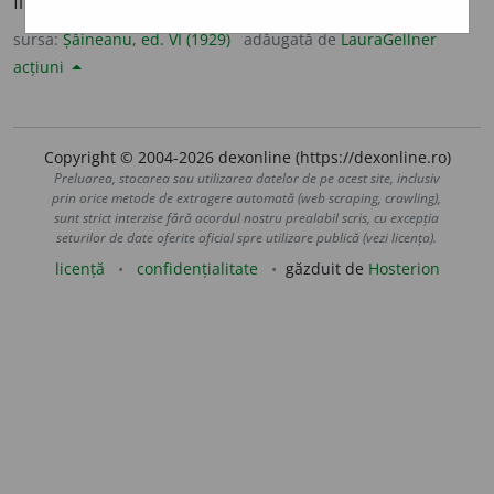
filozofia pozitivistă).
sursa:
Șăineanu, ed. VI (1929)
adăugată de
LauraGellner
acțiuni
Copyright © 2004-2026 dexonline (https://dexonline.ro)
Preluarea, stocarea sau utilizarea datelor de pe acest site, inclusiv
prin orice metode de extragere automată (web scraping, crawling),
sunt strict interzise fără acordul nostru prealabil scris, cu excepția
seturilor de date oferite oficial spre utilizare publică (vezi licența).
licență
confidențialitate
găzduit de
Hosterion