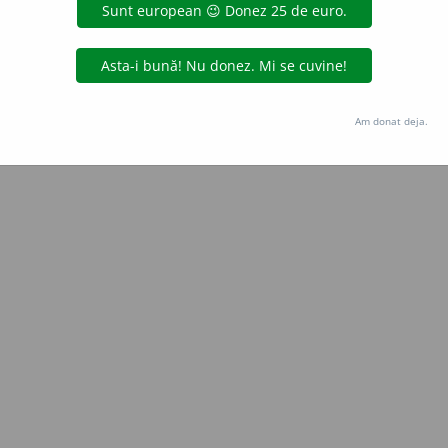
aGellner
acțiuni
Copyright © 2004-2026 dexonline (https://dexonline.ro)
area datelor de pe acest site, inclusiv prin orice metode de extragere automată (web s
Am donat deja.
dul nostru prealabil scris, cu excepția seturilor de date oferite oficial spre utilizare pub
licență
confidențialitate
găzduit de
Hosterion