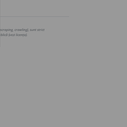
craping, crawling), sunt strict
lică (vezi licența).