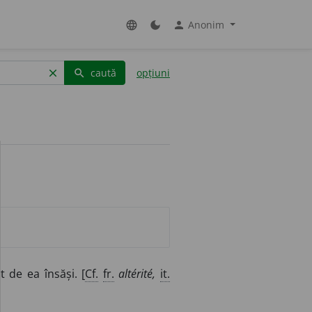
Anonim
language
dark_mode
person
caută
opțiuni
clear
search
t de ea însăși. [
Cf.
fr.
altérité,
it.