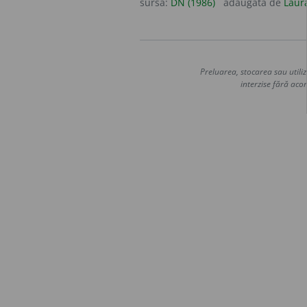
sursa:
DN (1986)
adăugată de
Laur
Preluarea, stocarea sau utiliz
interzise fără acor