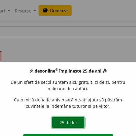
Donează
savings
ari
Resurse
®
🎉 dexonline
împlinește 25 de ani 🎉
De un sfert de secol suntem aici, gratuit, zi de zi, pentru
milioane de căutări.
Cu o mică donație aniversară ne-ați ajuta să păstrăm
cuvintele la îndemâna tuturor și pe viitor.
titate
) Existența, ființa privită din punct de vedere diferi