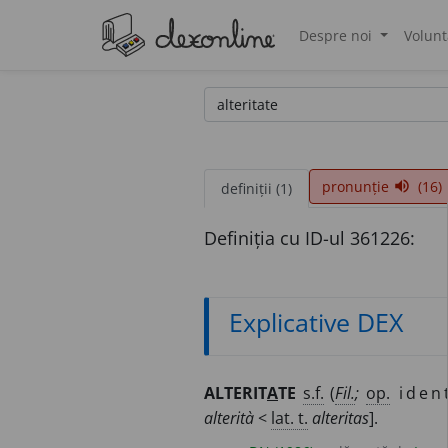
Despre noi
Volunt
®
pronunție
(16)
volume_up
definiții (1)
Definiția cu ID-ul 361226:
Explicative DEX
ALTERIT
A
TE
s.f.
(
Fil.
;
op.
iden
alterità
<
lat. t.
alteritas
].