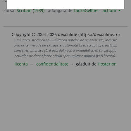
saburuluĭ. – Articulat ar fi
aloĭa,
ca
ploaĭe, ploaĭa.
sursa:
Scriban (1939)
adăugată de
LauraGellner
acțiuni
Copyright © 2004-2026 dexonline (https://dexonline.ro)
Preluarea, stocarea sau utilizarea datelor de pe acest site, inclusiv
prin orice metode de extragere automată (web scraping, crawling),
sunt strict interzise fără acordul nostru prealabil scris, cu excepția
seturilor de date oferite oficial spre utilizare publică (vezi licența).
licență
confidențialitate
găzduit de
Hosterion