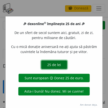
Donează
savings
®
®
🎉 dexonline
împlinește 25 de ani 🎉
caută
clear
search
De un sfert de secol suntem aici, gratuit, zi de zi,
opțiuni
pentru milioane de căutări.
Cu o mică donație aniversară ne-ați ajuta să păstrăm
cuvintele la îndemâna tuturor și pe viitor.
definiții (1)
Definiția cu ID-ul 562622:
Explicative DEX
*alóe
f. (vgr.
aló,
lat.
áloe
).
Bot.
Numele științific al
Am donat deja.