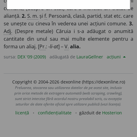
cu cineva printr-o alianță în vederea unei acțiuni
comune; (despre un stat) care a încheiat un tratat de
alianță.
2.
S. m.
și
f.
Persoană, clasă, partid, stat etc. care
se unește cu cineva în vederea unei acțiuni comune.
3.
Adj.
(Despre metale) Căruia i s-a adăugat o anumită
cantitate din unul sau mai multe elemente pentru a
forma un aliaj. [
Pr.
:
-li-at
] –
V.
alia.
sursa:
DEX '09 (2009)
adăugată de
LauraGellner
acțiuni
Copyright © 2004-2026 dexonline (https://dexonline.ro)
Preluarea, stocarea sau utilizarea datelor de pe acest site, inclusiv
prin orice metode de extragere automată (web scraping, crawling),
sunt strict interzise fără acordul nostru prealabil scris, cu excepția
seturilor de date oferite oficial spre utilizare publică (vezi licența).
licență
confidențialitate
găzduit de
Hosterion