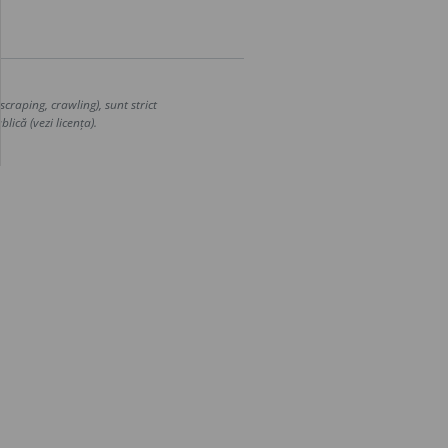
craping, crawling), sunt strict
lică (vezi licența).