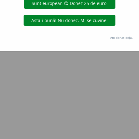
aGellner
acțiuni
Copyright © 2004-2026 dexonline (https://dexonline.ro)
area datelor de pe acest site, inclusiv prin orice metode de extragere automată (web s
Am donat deja.
dul nostru prealabil scris, cu excepția seturilor de date oferite oficial spre utilizare pub
licență
confidențialitate
găzduit de
Hosterion