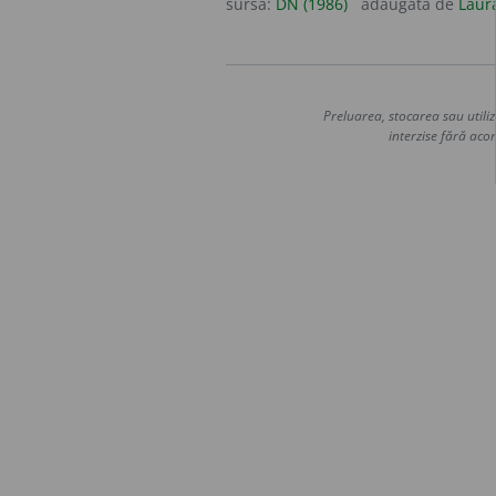
sursa:
DN (1986)
adăugată de
Laur
Preluarea, stocarea sau utiliz
interzise fără acor