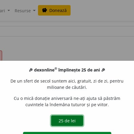
Donează
savings
ari
Resurse
®
🎉 dexonline
împlinește 25 de ani 🎉
De un sfert de secol suntem aici, gratuit, zi de zi, pentru
milioane de căutări.
Cu o mică donație aniversară ne-ați ajuta să păstrăm
cuvintele la îndemâna tuturor și pe viitor.
 de un eveniment viitor și nesigur; supus întîmplării; întîmp
ă
adj.
/
cf.
fr.
aléatoire,
it.
aleatorio,
lat.
aleatorius
<
alea
– zar].