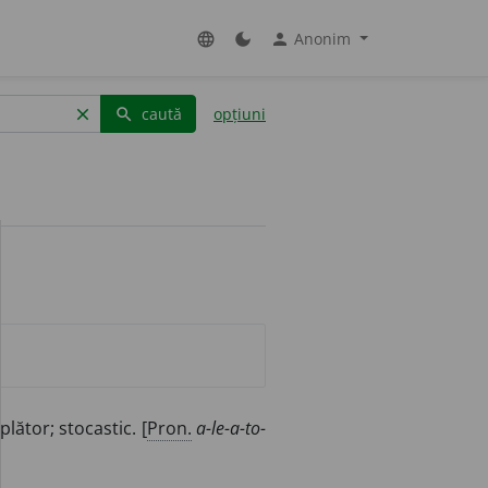
Anonim
language
dark_mode
person
caută
opțiuni
clear
search
lător; stocastic. [
Pron.
a-le-a-to-