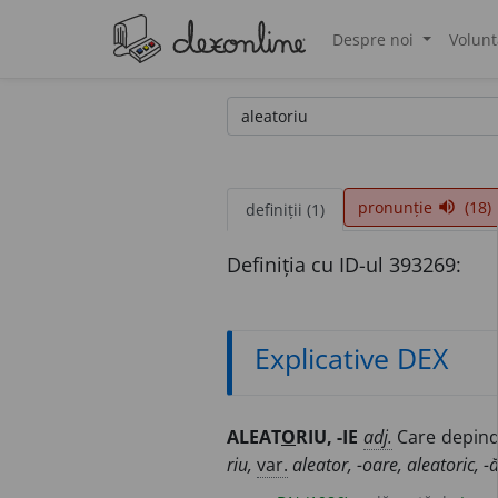
Despre noi
Volunt
®
pronunție
(18)
volume_up
definiții (1)
Definiția cu ID-ul 393269:
Explicative DEX
ALEAT
O
RIU, -IE
adj.
Care depinde
riu,
var.
aleator, -oare, aleatoric, -