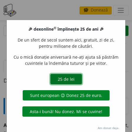
Donează
savings
®
®
🎉 dexonline
împlinește 25 de ani 🎉
caută
clear
search
De un sfert de secol suntem aici, gratuit, zi de zi,
opțiuni
pentru milioane de căutări.
Cu o mică donație aniversară ne-ați ajuta să păstrăm
cuvintele la îndemâna tuturor și pe viitor.
pronunție
(6)
volume_up
definiții (1)
Definiția cu ID-ul 967069:
Sinonime
ALBAN
E
Z
s.
,
adj.
1.
s.
schipetar, (
înv.
) arbăn
a
ș, arnă
u
t,
Am donat deja.