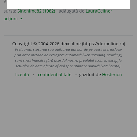
arvan
i
t.
2.
adj.
(
înv.
) arnăuț
e
sc, arvan
i
t.
sursa:
Sinonime82 (1982)
adăugată de
LauraGellner
acțiuni
Copyright © 2004-2026 dexonline (https://dexonline.ro)
Preluarea, stocarea sau utilizarea datelor de pe acest site, inclusiv
prin orice metode de extragere automată (web scraping, crawling),
sunt strict interzise fără acordul nostru prealabil scris, cu excepția
seturilor de date oferite oficial spre utilizare publică (vezi licența).
licență
confidențialitate
găzduit de
Hosterion