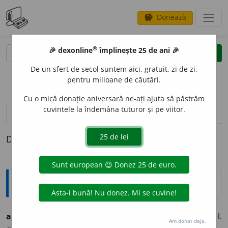
Donează
savings
®
®
🎉 dexonline
împlinește 25 de ani 🎉
caută
clear
search
De un sfert de secol suntem aici, gratuit, zi de zi,
opțiuni
pentru milioane de căutări.
Cu o mică donație aniversară ne-ați ajuta să păstrăm
cuvintele la îndemâna tuturor și pe viitor.
pronunție
(1)
volume_up
definiții (1)
Definiția cu ID-ul 221144:
Ortografice DOOM
alarm
i
st
s. m., adj. m., pl.
alarm
i
ști;
f. sg.
alarm
i
stă,
pl.
Am donat deja.