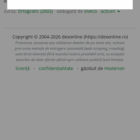
alarm
i
ste
sursa:
Ortografic (2002)
adăugată de
siveco
acțiuni
Copyright © 2004-2026 dexonline (https://dexonline.ro)
Preluarea, stocarea sau utilizarea datelor de pe acest site, inclusiv
prin orice metode de extragere automată (web scraping, crawling),
sunt strict interzise fără acordul nostru prealabil scris, cu excepția
seturilor de date oferite oficial spre utilizare publică (vezi licența).
licență
confidențialitate
găzduit de
Hosterion