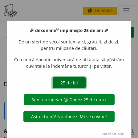
Donează
savings
®
®
🎉 dexonline
împlinește 25 de ani 🎉
caută
clear
search
De un sfert de secol suntem aici, gratuit, zi de zi,
opțiuni
pentru milioane de căutări.
Cu o mică donație aniversară ne-ați ajuta să păstrăm
cuvintele la îndemâna tuturor și pe viitor.
pronunție
(50)
volume_up
definiții (1)
Definiția cu ID-ul 824481:
Explicative DEX
AJUT
O
R, -O
A
RE,
ajutori, -oare,
s. m.
și
f.
,
s. n.
1.
S.m și
f.
Am donat deja.