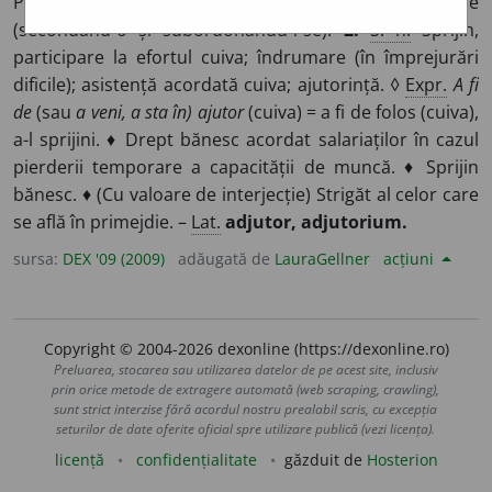
Persoană care ajută pe alta într-o activitate oarecare
(secondând-o și subordonându-i-se).
2.
S. n.
Sprijin,
participare la efortul cuiva; îndrumare (în împrejurări
dificile); asistență acordată cuiva; ajutorință. ◊
Expr.
A fi
de
(sau
a veni, a sta în) ajutor
(cuiva) = a fi de folos (cuiva),
a-l sprijini. ♦ Drept bănesc acordat salariaților în cazul
pierderii temporare a capacității de muncă. ♦ Sprijin
bănesc. ♦ (Cu valoare de interjecție) Strigăt al celor care
se află în primejdie. –
Lat.
adjutor, adjutorium.
sursa:
DEX '09 (2009)
adăugată de
LauraGellner
acțiuni
Copyright © 2004-2026 dexonline (https://dexonline.ro)
Preluarea, stocarea sau utilizarea datelor de pe acest site, inclusiv
prin orice metode de extragere automată (web scraping, crawling),
sunt strict interzise fără acordul nostru prealabil scris, cu excepția
seturilor de date oferite oficial spre utilizare publică (vezi licența).
licență
confidențialitate
găzduit de
Hosterion