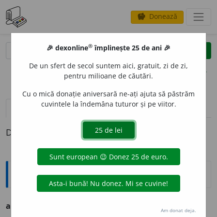
Donează
savings
®
®
🎉 dexonline
împlinește 25 de ani 🎉
caută
clear
search
De un sfert de secol suntem aici, gratuit, zi de zi,
opțiuni
pentru milioane de căutări.
Cu o mică donație aniversară ne-ați ajuta să păstrăm
cuvintele la îndemâna tuturor și pe viitor.
definiții (1)
Definiția cu ID-ul 221057:
Ortografice DOOM
ag
u
d
s. m., pl.
ag
u
zi
Am donat deja.