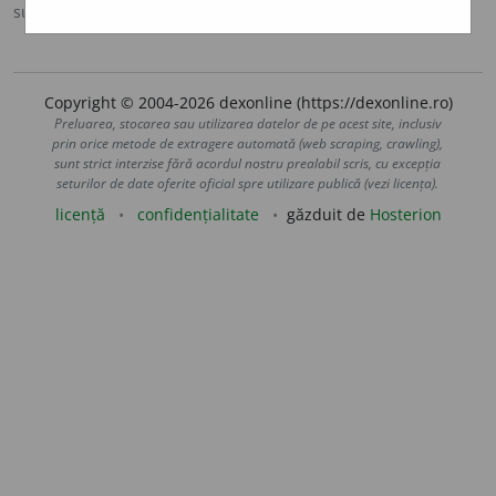
sursa:
Ortografic (2002)
adăugată de
siveco
acțiuni
Copyright © 2004-2026 dexonline (https://dexonline.ro)
Preluarea, stocarea sau utilizarea datelor de pe acest site, inclusiv
prin orice metode de extragere automată (web scraping, crawling),
sunt strict interzise fără acordul nostru prealabil scris, cu excepția
seturilor de date oferite oficial spre utilizare publică (vezi licența).
licență
confidențialitate
găzduit de
Hosterion