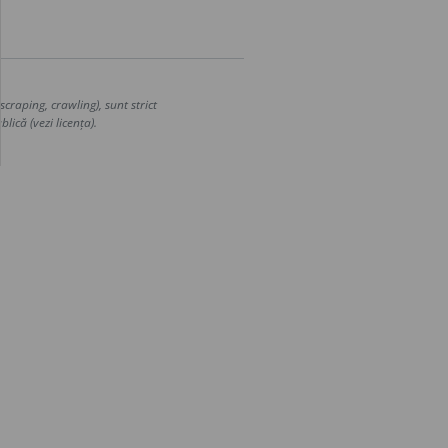
craping, crawling), sunt strict
lică (vezi licența).