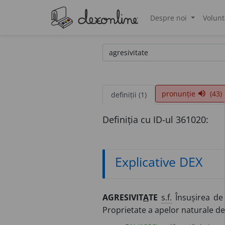
Despre noi
Volunt
®
pronunție
(43)
volume_up
definiții (1)
Definiția cu ID-ul 361020:
Explicative DEX
AGRESIVIT
A
TE
s.f.
Însușirea de 
Proprietate a apelor naturale de 