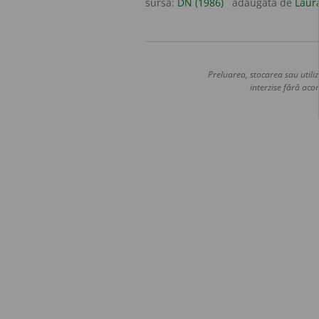
sursa:
DN (1986)
adăugată de
Laur
Preluarea, stocarea sau utiliz
interzise fără acor