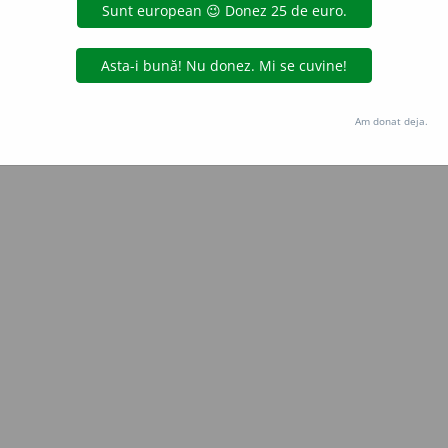
aGellner
acțiuni
Copyright © 2004-2026 dexonline (https://dexonline.ro)
area datelor de pe acest site, inclusiv prin orice metode de extragere automată (web s
Am donat deja.
dul nostru prealabil scris, cu excepția seturilor de date oferite oficial spre utilizare pub
licență
confidențialitate
găzduit de
Hosterion