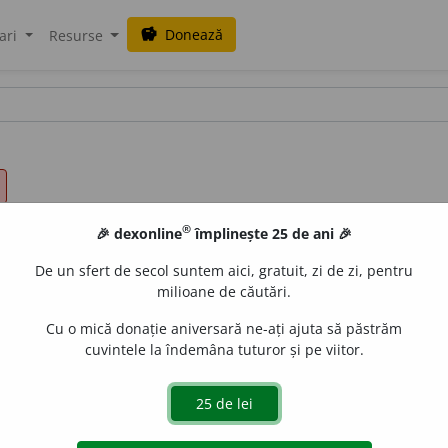
Donează
savings
ari
Resurse
®
🎉 dexonline
împlinește 25 de ani 🎉
De un sfert de secol suntem aici, gratuit, zi de zi, pentru
milioane de căutări.
Cu o mică donație aniversară ne-ați ajuta să păstrăm
cuvintele la îndemâna tuturor și pe viitor.
a fi agresiv. ♦ Însușire a unor agenți patogeni de a atac
a ataca, prin acțiune chimică, construcțiile. [
Cf.
fr.
agressivit