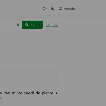
Anonim
language
dark_mode
person
caută
opțiuni
clear
search
a mai multe specii de plante. ♦
é
].