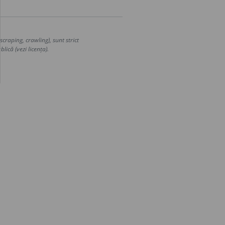
craping, crawling), sunt strict
lică (vezi licența).