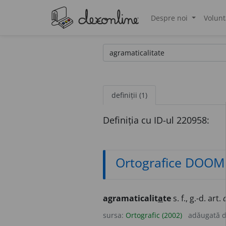
Despre noi
Volunt
®
definiții (1)
Definiția cu ID-ul 220958:
Ortografice DOOM
agramaticalit
a
te
s. f., g.-d. art.
sursa:
Ortografic (2002)
adăugată 