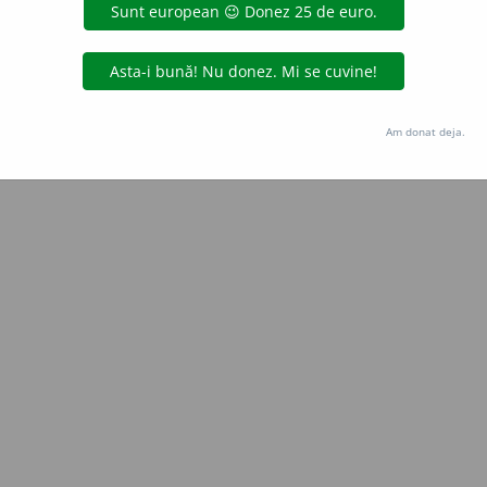
Copyright © 2004-2026 dexonline (https://dexonline.ro)
area datelor de pe acest site, inclusiv prin orice metode de extragere automată (web s
dul nostru prealabil scris, cu excepția seturilor de date oferite oficial spre utilizare pub
Am donat deja.
licență
confidențialitate
găzduit de
Hosterion