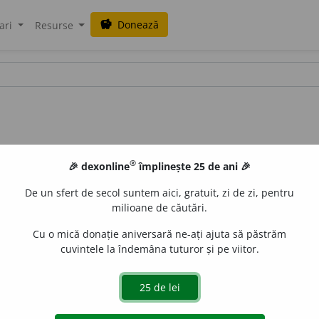
Donează
savings
ari
Resurse
®
🎉 dexonline
împlinește 25 de ani 🎉
De un sfert de secol suntem aici, gratuit, zi de zi, pentru
milioane de căutări.
Cu o mică donație aniversară ne-ați ajuta să păstrăm
cuvintele la îndemâna tuturor și pe viitor.
agramaticalității
de
siveco
acțiuni