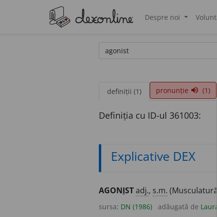
Despre noi
Volunt
®
pronunție
(1)
volume_up
definiții (1)
Definiția cu ID-ul 361003:
Explicative DEX
AGON
I
ST
adj.
,
s.m.
(Musculatură
sursa:
DN (1986)
adăugată de
Laur