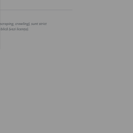
craping, crawling), sunt strict
lică (vezi licența).