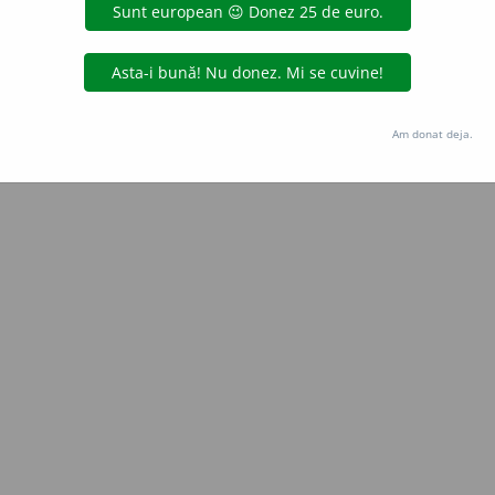
Copyright © 2004-2026 dexonline (https://dexonline.ro)
area datelor de pe acest site, inclusiv prin orice metode de extragere automată (web s
dul nostru prealabil scris, cu excepția seturilor de date oferite oficial spre utilizare pub
Am donat deja.
licență
confidențialitate
găzduit de
Hosterion