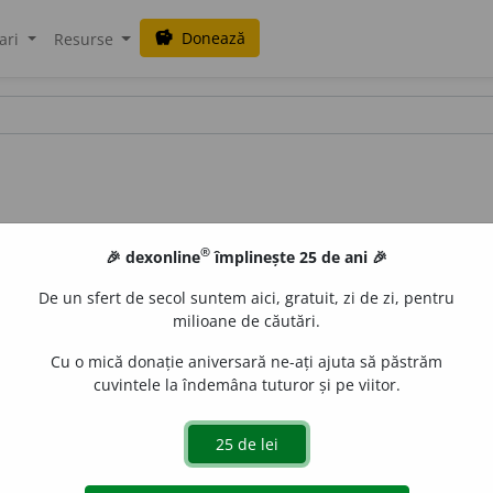
Donează
savings
ari
Resurse
®
🎉 dexonline
împlinește 25 de ani 🎉
De un sfert de secol suntem aici, gratuit, zi de zi, pentru
milioane de căutări.
Cu o mică donație aniversară ne-ați ajuta să păstrăm
cuvintele la îndemâna tuturor și pe viitor.
) care produce o anumită ușurare. [<
fr.
agoniste
].
aGellner
acțiuni