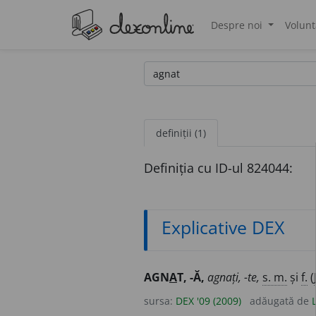
Despre noi
Volunt
®
definiții (1)
Definiția cu ID-ul 824044:
Explicative DEX
AGN
A
T, -Ă,
agnați, -te,
s. m.
și
f.
(
sursa:
DEX '09 (2009)
adăugată de