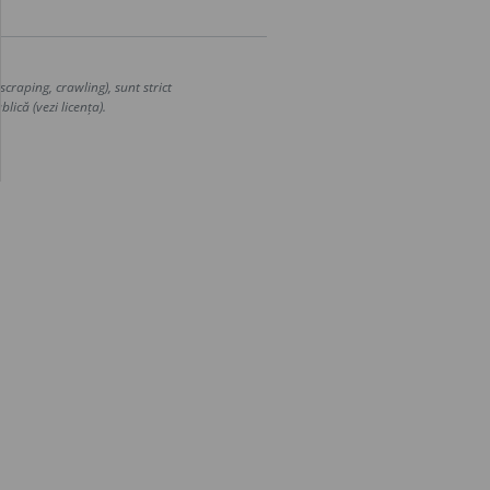
craping, crawling), sunt strict
lică (vezi licența).