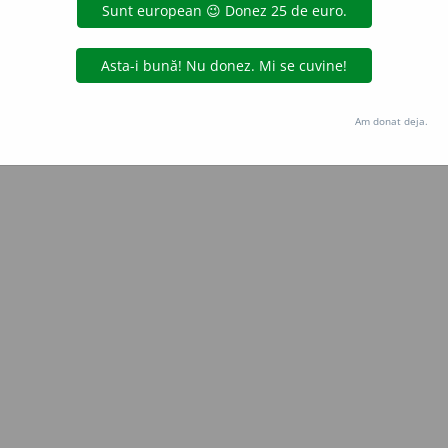
Copyright © 2004-2026 dexonline (https://dexonline.ro)
area datelor de pe acest site, inclusiv prin orice metode de extragere automată (web s
dul nostru prealabil scris, cu excepția seturilor de date oferite oficial spre utilizare pub
Am donat deja.
licență
confidențialitate
găzduit de
Hosterion