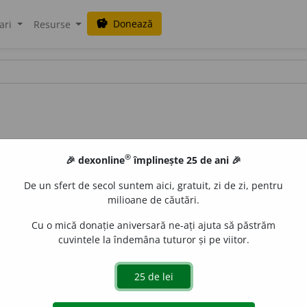
Donează
savings
ari
Resurse
®
🎉 dexonline
împlinește 25 de ani 🎉
De un sfert de secol suntem aici, gratuit, zi de zi, pentru
milioane de căutări.
Cu o mică donație aniversară ne-ați ajuta să păstrăm
cuvintele la îndemâna tuturor și pe viitor.
Jur.
) Rudă în linie paternă. – Din
fr.
agnat,
lat.
agnatus.
LauraGellner
acțiuni