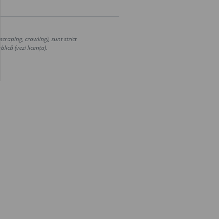
craping, crawling), sunt strict
lică (vezi licența).