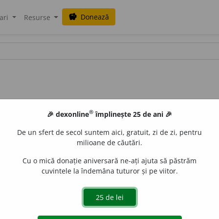
Donează
savings
ari
Resurse
®
🎉 dexonline
împlinește 25 de ani 🎉
De un sfert de secol suntem aici, gratuit, zi de zi, pentru
milioane de căutări.
Cu o mică donație aniversară ne-ați ajuta să păstrăm
cuvintele la îndemâna tuturor și pe viitor.
i
f.
,
adj.
(Om) rău, ticălos, blestemat. ♦ (
Fam.
) (Copil) ștrenga
LauraGellner
acțiuni