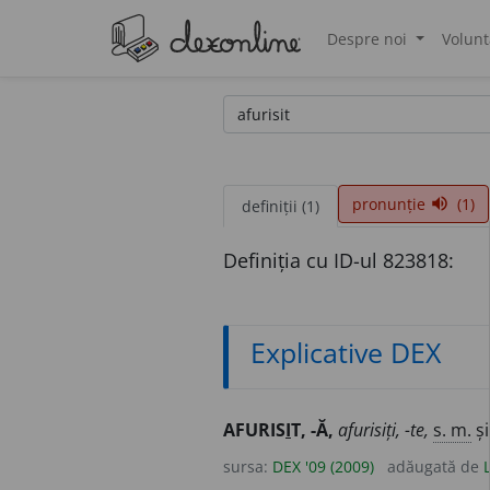
Despre noi
Volunt
®
pronunție
(1)
volume_up
definiții (1)
Definiția cu ID-ul 823818:
Explicative DEX
AFURIS
I
T, -Ă,
afurisiți, -te,
s. m.
ș
sursa:
DEX '09 (2009)
adăugată de