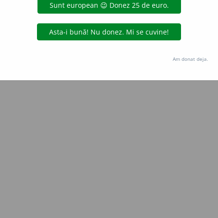
Copyright © 2004-2026 dexonline (https://dexonline.ro)
area datelor de pe acest site, inclusiv prin orice metode de extragere automată (web s
dul nostru prealabil scris, cu excepția seturilor de date oferite oficial spre utilizare pub
Am donat deja.
licență
confidențialitate
găzduit de
Hosterion