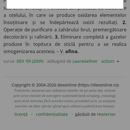
Proces de îndepărtare a impurităților dintr-un metal
sau dintr-un aliaj. ♦ Perioadă din procesul de elaborare
a oțelului, în care se produce oxidarea elementelor
însoțitoare și se îndepărtează oxizii rezultați.
2.
Operație de purificare a zahărului brut, premergătoare
decolorării și rafinării.
3.
Eliminare completă a gazelor
produse în topitura de sticlă pentru a se realiza
omogenizarea acesteia. –
V.
afina.
sursa:
DEX '09 (2009)
adăugată de
LauraGellner
acțiuni
Copyright © 2004-2026 dexonline (https://dexonline.ro)
Preluarea, stocarea sau utilizarea datelor de pe acest site, inclusiv
prin orice metode de extragere automată (web scraping, crawling),
sunt strict interzise fără acordul nostru prealabil scris, cu excepția
seturilor de date oferite oficial spre utilizare publică (vezi licența).
licență
confidențialitate
găzduit de
Hosterion