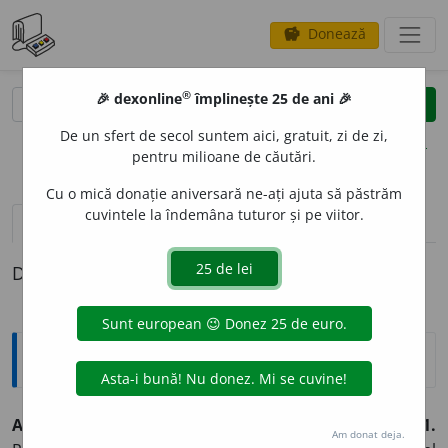
Donează
savings
®
®
🎉 dexonline
împlinește 25 de ani 🎉
caută
clear
search
De un sfert de secol suntem aici, gratuit, zi de zi,
opțiuni
pentru milioane de căutări.
Cu o mică donație aniversară ne-ați ajuta să păstrăm
cuvintele la îndemâna tuturor și pe viitor.
definiții (1)
Definiția cu ID-ul 823712:
Explicative DEX
AFIN
A
RE,
afinări,
s. f.
Acțiunea de
a afina;
afinaj.
1.
Am donat deja.