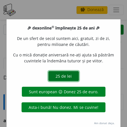
Donează
savings
®
®
🎉 dexonline
împlinește 25 de ani 🎉
caută
clear
search
De un sfert de secol suntem aici, gratuit, zi de zi,
opțiuni
pentru milioane de căutări.
Cu o mică donație aniversară ne-ați ajuta să păstrăm
cuvintele la îndemâna tuturor și pe viitor.
pronunție
(4)
volume_up
definiții (1)
Definiția cu ID-ul 1152453:
Ortografice DOOM
afemeiat
.
Am donat deja.