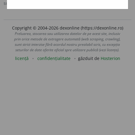
sursa:
IVO-III (1941)
adăugată de
Ladislau Strifler
acțiuni
Copyright © 2004-2026 dexonline (https://dexonline.ro)
Preluarea, stocarea sau utilizarea datelor de pe acest site, inclusiv
prin orice metode de extragere automată (web scraping, crawling),
sunt strict interzise fără acordul nostru prealabil scris, cu excepția
seturilor de date oferite oficial spre utilizare publică (vezi licența).
licență
confidențialitate
găzduit de
Hosterion