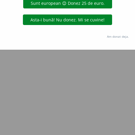
Copyright © 2004-2026 dexonline (https://dexonline.ro)
area datelor de pe acest site, inclusiv prin orice metode de extragere automată (web s
dul nostru prealabil scris, cu excepția seturilor de date oferite oficial spre utilizare pub
Am donat deja.
licență
confidențialitate
găzduit de
Hosterion