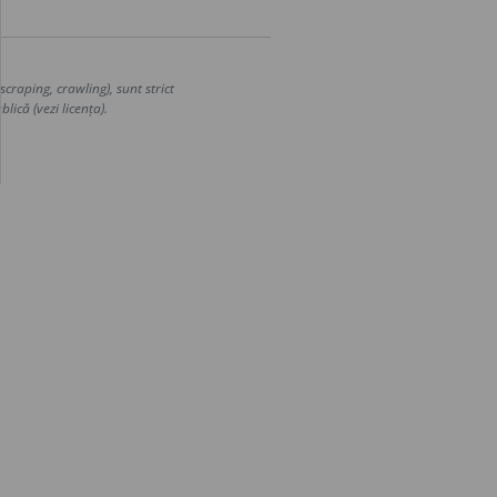
craping, crawling), sunt strict
lică (vezi licența).