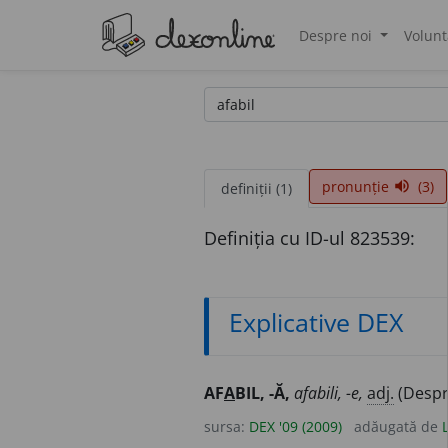
Despre noi
Volunt
®
pronunție
(3)
volume_up
definiții (1)
Definiția cu ID-ul 823539:
Explicative DEX
AF
A
BIL, -Ă,
afabili, -e,
adj.
(Despre
sursa:
DEX '09 (2009)
adăugată de