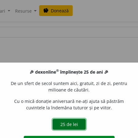
Donează
savings
ari
Resurse
®
🎉 dexonline
împlinește 25 de ani 🎉
De un sfert de secol suntem aici, gratuit, zi de zi, pentru
milioane de căutări.
Cu o mică donație aniversară ne-ați ajuta să păstrăm
cuvintele la îndemâna tuturor și pe viitor.
 oameni și manifestările lor) Binevoitor, cordial. – Din
lat.
a
LauraGellner
acțiuni