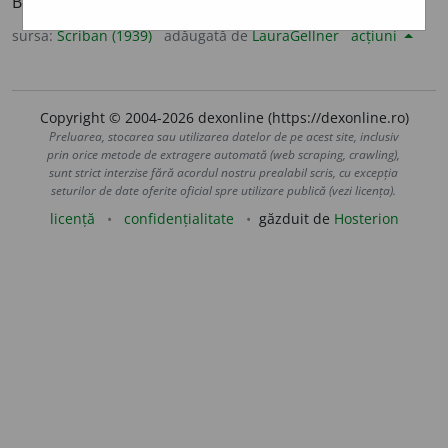
Blînd, bine-voitor, prietenos. Adv. Cu afabilitate.
sursa:
Scriban (1939)
adăugată de
LauraGellner
acțiuni
Copyright © 2004-2026 dexonline (https://dexonline.ro)
Preluarea, stocarea sau utilizarea datelor de pe acest site, inclusiv
prin orice metode de extragere automată (web scraping, crawling),
sunt strict interzise fără acordul nostru prealabil scris, cu excepția
seturilor de date oferite oficial spre utilizare publică (vezi licența).
licență
confidențialitate
găzduit de
Hosterion