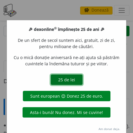
Donează
savings
®
®
🎉 dexonline
împlinește 25 de ani 🎉
caută
clear
search
De un sfert de secol suntem aici, gratuit, zi de zi,
opțiuni
pentru milioane de căutări.
Cu o mică donație aniversară ne-ați ajuta să păstrăm
cuvintele la îndemâna tuturor și pe viitor.
pronunție
(3)
volume_up
definiții (1)
Definiția cu ID-ul 561867:
Explicative DEX
*afábil, -ă
adj. (lat.
affábilis,
d.
ad,
la, și
fari,
a vorbi).
Am donat deja.