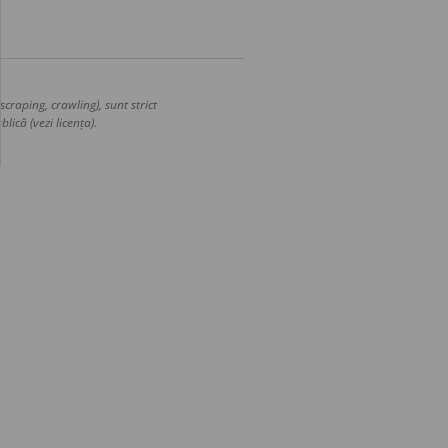
craping, crawling), sunt strict
lică (vezi licența).