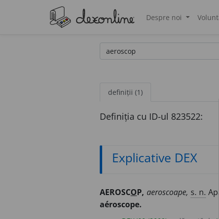
Despre noi
Volunt
®
definiții (1)
Definiția cu ID-ul 823522:
Explicative DEX
AEROSC
O
P,
aeroscoape,
s. n.
Apa
aéroscope.