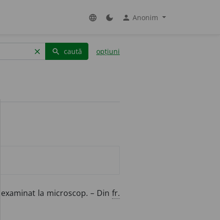
Anonim
language
dark_mode
person
caută
opțiuni
clear
search
 examinat la microscop. – Din
fr.