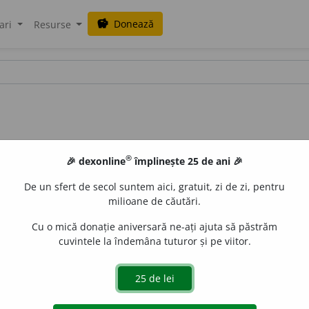
Donează
savings
ari
Resurse
®
🎉 dexonline
împlinește 25 de ani 🎉
De un sfert de secol suntem aici, gratuit, zi de zi, pentru
milioane de căutări.
Cu o mică donație aniversară ne-ați ajuta să păstrăm
cuvintele la îndemâna tuturor și pe viitor.
1
rat cu care se colectează praful din aer
pentru a putea fi