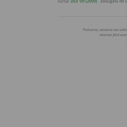
sursa:
DEX '09 (2009)
adăugată de
Preluarea, stocarea sau utiliz
interzise fără acor