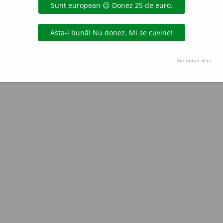
LauraGellner
acțiuni
Copyright © 2004-2026 dexonline (https://dexonline.ro)
area datelor de pe acest site, inclusiv prin orice metode de extragere automată (web s
Am donat deja.
dul nostru prealabil scris, cu excepția seturilor de date oferite oficial spre utilizare pub
licență
confidențialitate
găzduit de
Hosterion