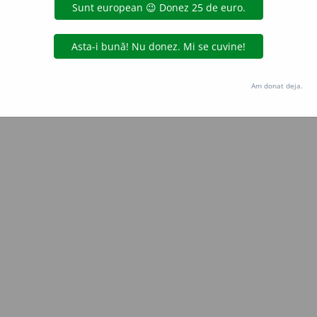
Copyright © 2004-2026 dexonline (https://dexonline.ro)
area datelor de pe acest site, inclusiv prin orice metode de extragere automată (web s
dul nostru prealabil scris, cu excepția seturilor de date oferite oficial spre utilizare pub
Am donat deja.
licență
confidențialitate
găzduit de
Hosterion