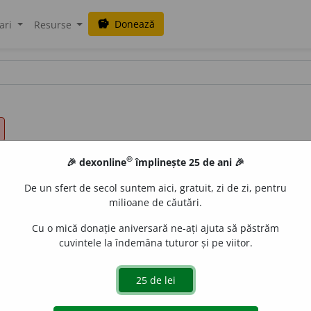
Donează
savings
ari
Resurse
®
🎉 dexonline
împlinește 25 de ani 🎉
De un sfert de secol suntem aici, gratuit, zi de zi, pentru
milioane de căutări.
Cu o mică donație aniversară ne-ați ajuta să păstrăm
cuvintele la îndemâna tuturor și pe viitor.
. Crescut mare, ajuns la adolescență.
LauraGellner
acțiuni