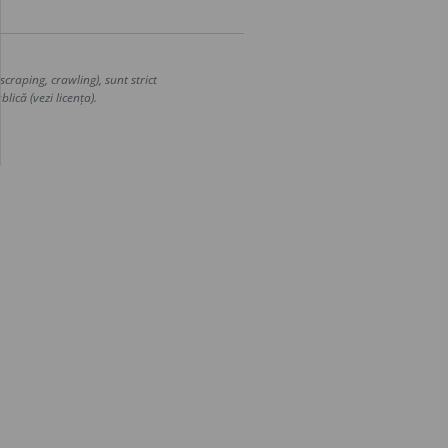
craping, crawling), sunt strict
lică (vezi licența).