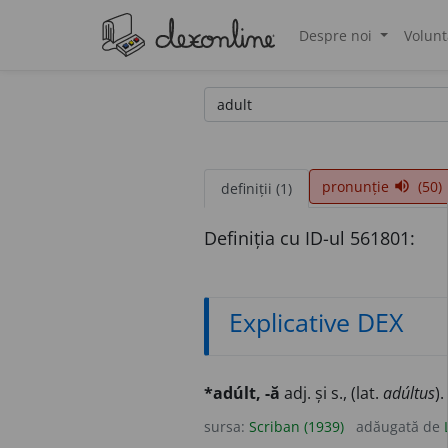
Despre noi
Volunt
®
pronunție
(50)
volume_up
definiții (1)
Definiția cu ID-ul 561801:
Explicative DEX
*adúlt, -ă
adj. și s., (lat.
adúltus
)
sursa:
Scriban (1939)
adăugată de