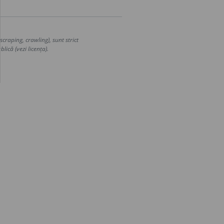
craping, crawling), sunt strict
lică (vezi licența).