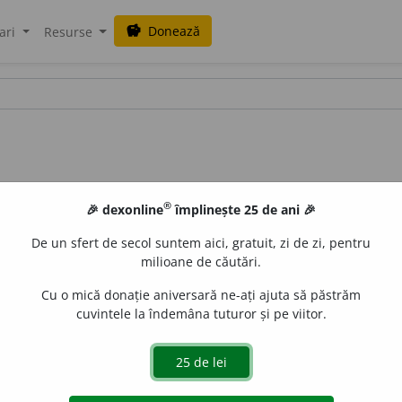
Donează
savings
ari
Resurse
®
🎉 dexonline
împlinește 25 de ani 🎉
De un sfert de secol suntem aici, gratuit, zi de zi, pentru
milioane de căutări.
Cu o mică donație aniversară ne-ați ajuta să păstrăm
cuvintele la îndemâna tuturor și pe viitor.
d
u
cerii-am
i
nte;
pl.
ad
u
ceri-am
i
nte
de
siveco
acțiuni