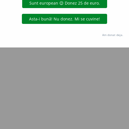
Copyright © 2004-2026 dexonline (https://dexonline.ro)
area datelor de pe acest site, inclusiv prin orice metode de extragere automată (web s
dul nostru prealabil scris, cu excepția seturilor de date oferite oficial spre utilizare pub
Am donat deja.
licență
confidențialitate
găzduit de
Hosterion