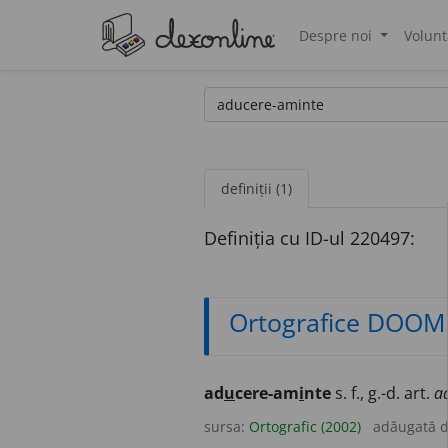
Despre noi
Volunt
®
definiții (1)
Definiția cu ID-ul 220497:
Ortografice DOOM
ad
u
cere-am
i
nte
s. f., g.-d. art.
a
sursa:
Ortografic (2002)
adăugată 