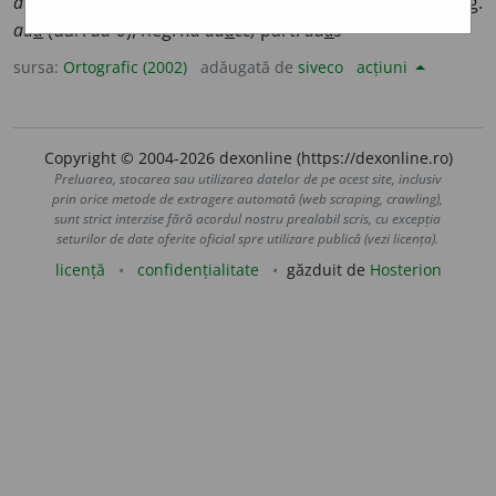
aduce
a
,
perf. s. 1 sg.
adus
e
i,
1 pl.
ad
u
serăm;
imper. 2 sg.
ad
u
(dar:
ad-o
), neg.
nu ad
u
ce;
part.
ad
u
s
sursa:
Ortografic (2002)
adăugată de
siveco
acțiuni
Copyright © 2004-2026 dexonline (https://dexonline.ro)
Preluarea, stocarea sau utilizarea datelor de pe acest site, inclusiv
prin orice metode de extragere automată (web scraping, crawling),
sunt strict interzise fără acordul nostru prealabil scris, cu excepția
seturilor de date oferite oficial spre utilizare publică (vezi licența).
licență
confidențialitate
găzduit de
Hosterion