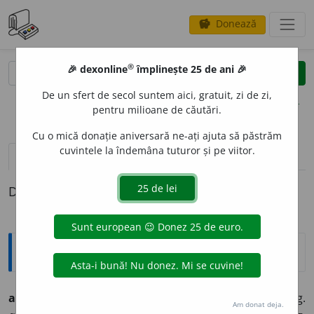
Donează
savings
®
®
🎉 dexonline
împlinește 25 de ani 🎉
caută
clear
search
De un sfert de secol suntem aici, gratuit, zi de zi,
opțiuni
pentru milioane de căutări.
Cu o mică donație aniversară ne-ați ajuta să păstrăm
cuvintele la îndemâna tuturor și pe viitor.
pronunție
(50)
volume_up
definiții (1)
Definiția cu ID-ul 220495:
Ortografice DOOM
ad
u
ce
vb., ind. prez. 1 sg. și 3 pl.
ad
u
c,
imperf. 3 sg.
Am donat deja.