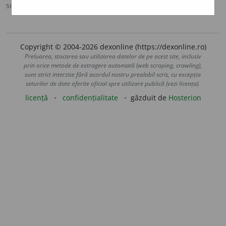
sursa:
Ortografic (2002)
adăugată de
siveco
acțiuni
Copyright © 2004-2026 dexonline (https://dexonline.ro)
Preluarea, stocarea sau utilizarea datelor de pe acest site, inclusiv
prin orice metode de extragere automată (web scraping, crawling),
sunt strict interzise fără acordul nostru prealabil scris, cu excepția
seturilor de date oferite oficial spre utilizare publică (vezi licența).
licență
confidențialitate
găzduit de
Hosterion