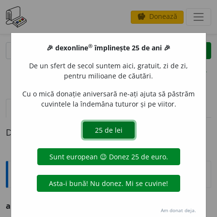
Donează
savings
®
®
🎉 dexonline
împlinește 25 de ani 🎉
caută
clear
search
De un sfert de secol suntem aici, gratuit, zi de zi,
opțiuni
pentru milioane de căutări.
Cu o mică donație aniversară ne-ați ajuta să păstrăm
cuvintele la îndemâna tuturor și pe viitor.
definiții (1)
Definiția cu ID-ul 220476:
Ortografice DOOM
adpr
e
s
adj. m., pl.
adpr
e
și
Am donat deja.