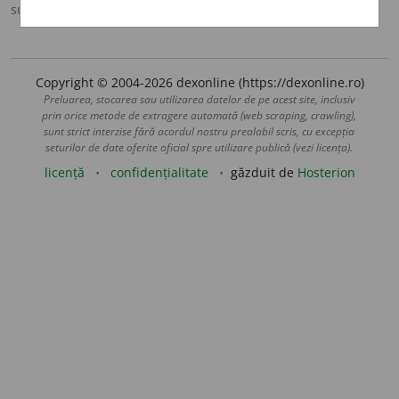
sursa:
Ortografic (2002)
adăugată de
siveco
acțiuni
Copyright © 2004-2026 dexonline (https://dexonline.ro)
Preluarea, stocarea sau utilizarea datelor de pe acest site, inclusiv
prin orice metode de extragere automată (web scraping, crawling),
sunt strict interzise fără acordul nostru prealabil scris, cu excepția
seturilor de date oferite oficial spre utilizare publică (vezi licența).
licență
confidențialitate
găzduit de
Hosterion