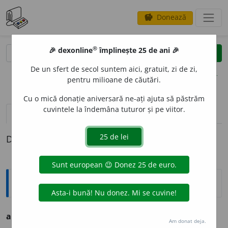
Donează
savings
®
®
🎉 dexonline
împlinește 25 de ani 🎉
caută
clear
search
De un sfert de secol suntem aici, gratuit, zi de zi,
opțiuni
pentru milioane de căutări.
Cu o mică donație aniversară ne-ați ajuta să păstrăm
cuvintele la îndemâna tuturor și pe viitor.
definiții (1)
Definiția cu ID-ul 220450:
Ortografice DOOM
adolescentin
i
sm
s. n.
Am donat deja.