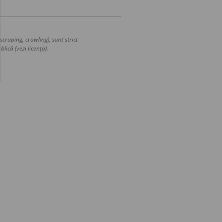
craping, crawling), sunt strict
lică (vezi licența).