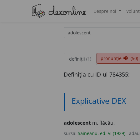
Despre noi
Volunt
®
pronunție
(50)
volume_up
definiții (1)
Definiția cu ID-ul 784355:
Explicative DEX
adolescent
m. flăcău.
sursa:
Șăineanu, ed. VI (1929)
adău