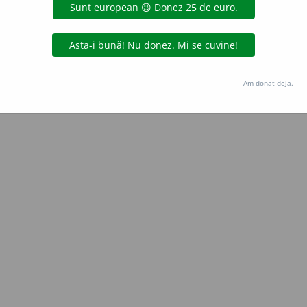
Copyright © 2004-2026 dexonline (https://dexonline.ro)
area datelor de pe acest site, inclusiv prin orice metode de extragere automată (web s
dul nostru prealabil scris, cu excepția seturilor de date oferite oficial spre utilizare pub
Am donat deja.
licență
confidențialitate
găzduit de
Hosterion