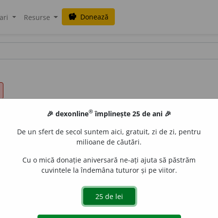
Donează
savings
ari
Resurse
®
🎉 dexonline
împlinește 25 de ani 🎉
De un sfert de secol suntem aici, gratuit, zi de zi, pentru
milioane de căutări.
Cu o mică donație aniversară ne-ați ajuta să păstrăm
cuvintele la îndemâna tuturor și pe viitor.
gată de
LauraGellner
acțiuni